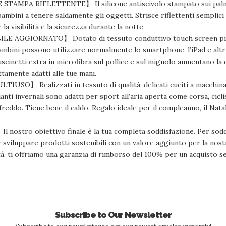
MPA RIFLETTENTE】 Il silicone antiscivolo stampato sui palmi e
 bambini a tenere saldamente gli oggetti. Strisce riflettenti semplic
a visibilità e la sicurezza durante la notte.
AGGIORNATO】 Dotato di tessuto conduttivo touch screen più 
 bambini possono utilizzare normalmente lo smartphone, l’iPad e altr
uscinetti extra in microfibra sul pollice e sul mignolo aumentano la 
tamente adatti alle tue mani.
O】 Realizzati in tessuto di qualità, delicati cuciti a macchina, 
guanti invernali sono adatti per sport all’aria aperta come corsa, cic
reddo. Tiene bene il caldo. Regalo ideale per il compleanno, il Natal
stro obiettivo finale è la tua completa soddisfazione. Per sodd
sviluppare prodotti sostenibili con un valore aggiunto per la nost
ità, ti offriamo una garanzia di rimborso del 100% per un acquisto se
Subscribe to Our Newsletter