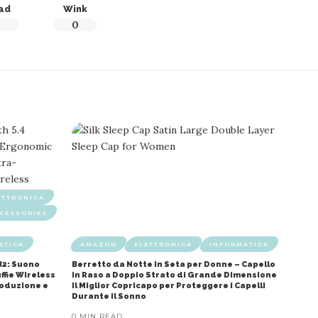
ad
Wink
0
0
ETTRONICA
CESSORIES
ATICA
AMAZON
ELETTRONICA
INFORMATICA
B2: Suono
Berretto da Notte in Seta per Donne – Capello
ffie Wireless
in Raso a Doppio Strato di Grande Dimensione
roduzione e
Il Miglior Copricapo per Proteggere i Capelli
Durante il Sonno
0 MIN READ