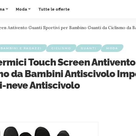
ina
Moda
Tutte le offerte
een Antivento Guanti Sportivi per Bambino Guanti da Ciclismo da B
BAMBINI E RAGAZZI
CICLISMO
GUANTI
MODA
ermici Touch Screen Antivento 
o da Bambini Antiscivolo Imp
i-neve Antiscivolo