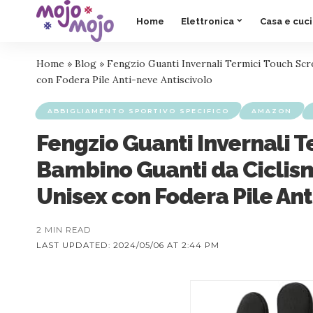
Home
Elettronica
Casa e cuc
Home
»
Blog
»
Fengzio Guanti Invernali Termici Touch Scr
con Fodera Pile Anti-neve Antiscivolo
ABBIGLIAMENTO SPORTIVO SPECIFICO
AMAZON
Fengzio Guanti Invernali T
Bambino Guanti da Ciclism
Unisex con Fodera Pile Ant
2 MIN READ
LAST UPDATED: 2024/05/06 AT 2:44 PM