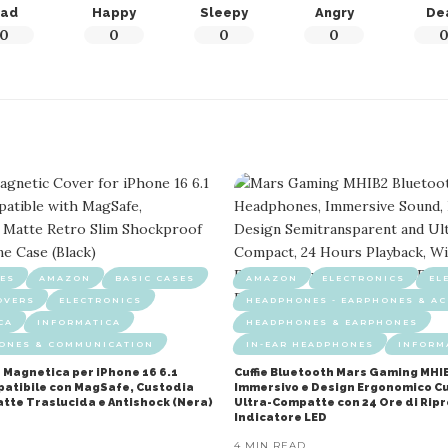
ad
Happy
Sleepy
Angry
De
0
0
0
0
ES
AMAZON
BASIC CASES
AMAZON
ELECTRONICS
EL
OVERS
ELECTRONICS
HEADPHONES - EARPHONES & AC
CA
INFORMATICA
HEADPHONES & EARPHONES
HONES & COMMUNICATION
IN-EAR HEADPHONES
INFORM
 Magnetica per iPhone 16 6.1
Cuffie Bluetooth Mars Gaming MHI
mpatibile con MagSafe, Custodia
Immersivo e Design Ergonomico Cu
atte Traslucida e Antishock (Nera)
Ultra-Compatte con 24 Ore di Rip
Indicatore LED
4 MIN READ