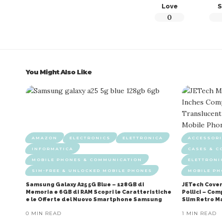
Love
S
0
You Might Also Like
AMAZON
ELECTRONICS
ELETTRONICA
ACCESSORI
INFORMATICA
CASES & C
MOBILE PHONES & COMMUNICATION
ELETTRONI
SIM-FREE & UNLOCKED MOBILE PHONES
MOBILE P
Samsung Galaxy A25 5G Blue – 128GB di
JETech Cover
Memoria e 6GB di RAM Scopri le Caratteristiche
Pollici – Co
e le Offerte del Nuovo Smartphone Samsung
Slim Retro M
0 MIN READ
1 MIN READ