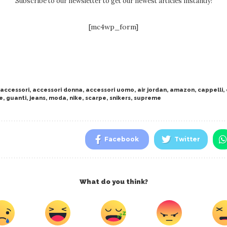
Subscribe to our newsletter to get our newest articles instantly!
[mc4wp_form]
accessori
,
accessori donna
,
accessori uomo
,
air jordan
,
amazon
,
cappelli
,
e
,
guanti
,
jeans
,
moda
,
nike
,
scarpe
,
snikers
,
supreme
Facebook
Twitter
What do you think?