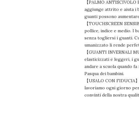
【PALMO ANTISCIVOLO E STA
aggiunge attrito e aiuta i
guanti possono aumentare l
【TOUCHSCREEN SENSIBILE 
pollice, indice e medio. I
senza togliersi i guanti. C
umanizzato li rende perfet
【GUANTI INVERNALI MULTIUS
elasticizzati e leggeri, i 
andare a scuola quando fa f
Pasqua dei bambini.
【USALO CON FIDUCIA】 Il no
lavoriamo ogni giorno per 
convinti della nostra qual