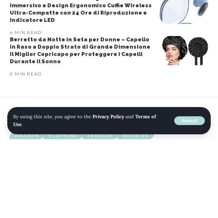
Immersivo e Design Ergonomico Cuffie Wireless
Ultra-Compatte con 24 Ore di Riproduzione e
Indicatore LED
4 MIN READ
Berretto da Notte in Seta per Donne – Capello
in Raso a Doppio Strato di Grande Dimensione
Il Miglior Copricapo per Proteggere i Capelli
Durante il Sonno
0 MIN READ
By using this site, you agree to the
Privacy Policy
and
Terms of
Home
»
Blog
»
Hoodie Unisex: Comfort e Stile per Ogni Occasione
Accept
Use
.
AMAZON
CLOTHING
FASHION
HOODIES
HOODIES & SWEATSHIRTS
MEN
MODA
Hoodie Unisex: Comfort e Stile per
Ogni Occasione
SHARE