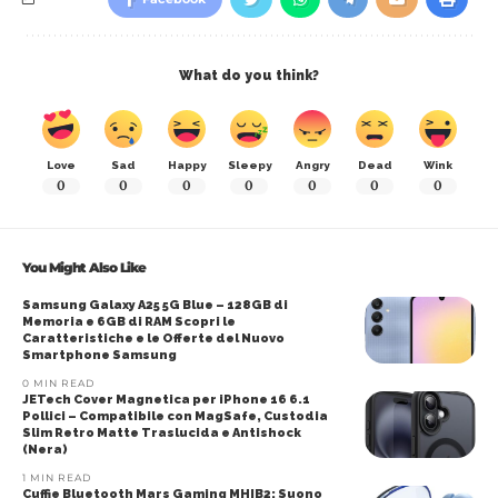
What do you think?
Love
Sad
Happy
Sleepy
Angry
Dead
Wink
0
0
0
0
0
0
0
You Might Also Like
Samsung Galaxy A25 5G Blue – 128GB di
Memoria e 6GB di RAM Scopri le
Caratteristiche e le Offerte del Nuovo
Smartphone Samsung
0 MIN READ
JETech Cover Magnetica per iPhone 16 6.1
Pollici – Compatibile con MagSafe, Custodia
Slim Retro Matte Traslucida e Antishock
(Nera)
1 MIN READ
Cuffie Bluetooth Mars Gaming MHIB2: Suono