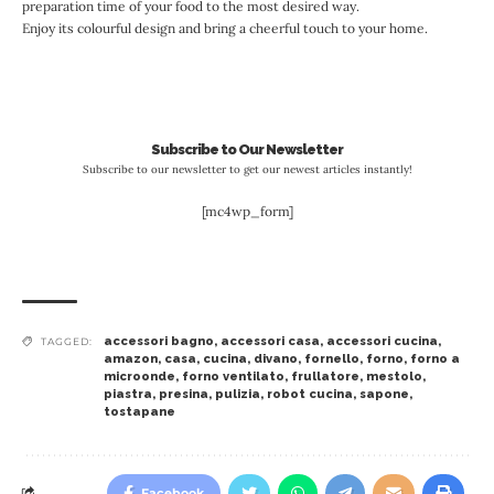
preparation time of your food to the most desired way.
Enjoy its colourful design and bring a cheerful touch to your home.
Subscribe to Our Newsletter
Subscribe to our newsletter to get our newest articles instantly!
[mc4wp_form]
accessori bagno
,
accessori casa
,
accessori cucina
,
TAGGED:
amazon
,
casa
,
cucina
,
divano
,
fornello
,
forno
,
forno a
microonde
,
forno ventilato
,
frullatore
,
mestolo
,
piastra
,
presina
,
pulizia
,
robot cucina
,
sapone
,
tostapane
Facebook