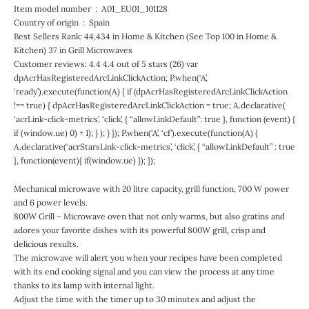
Item model number ‏ : ‎ A01_EU01_101128
Country of origin ‏ : ‎ Spain
Best Sellers Rank: 44,434 in Home & Kitchen (See Top 100 in Home &
Kitchen) 37 in Grill Microwaves
Customer reviews: 4.4 4.4 out of 5 stars (26) var
dpAcrHasRegisteredArcLinkClickAction; P.when(‘A’,
‘ready’).execute(function(A) { if (dpAcrHasRegisteredArcLinkClickAction
!== true) { dpAcrHasRegisteredArcLinkClickAction = true; A.declarative(
‘acrLink-click-metrics’, ‘click’, { “allowLinkDefault”: true }, function (event) {
if (window.ue) 0) + 1); } ); } }); P.when(‘A’, ‘cf’).execute(function(A) {
A.declarative(‘acrStarsLink-click-metrics’, ‘click’, { “allowLinkDefault” : true
}, function(event){ if(window.ue) }); });
Mechanical microwave with 20 litre capacity, grill function, 700 W power
and 6 power levels.
800W Grill – Microwave oven that not only warms, but also gratins and
adores your favorite dishes with its powerful 800W grill, crisp and
delicious results.
The microwave will alert you when your recipes have been completed
with its end cooking signal and you can view the process at any time
thanks to its lamp with internal light.
Adjust the time with the timer up to 30 minutes and adjust the