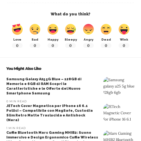
What do you think?
Love
Sad
Happy
Sleepy
Angry
Dead
Wink
0
0
0
0
0
0
0
You Might Also Like
Samsung Galaxy A25 5G Blue – 128GB di
Memoria e 6GB di RAM Scopri le
Caratteristiche e le Offerte del Nuovo
Smartphone Samsung
0 MIN READ
JETech Cover Magnetica per iPhone 16 6.1
Pollici – Compatibile con MagSafe, Custodia
Slim Retro Matte Traslucida e Antishock
(Nera)
1 MIN READ
Cuffie Bluetooth Mars Gaming MHIB2: Suono
Immersivo e Design Ergonomico Cuffie Wireless