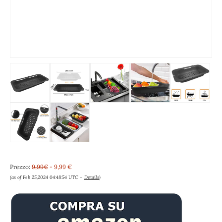
Prezzo:
9,99€
- 9,99 €
(as of Feb 25,2024 04:48:54 UTC –
Details
)