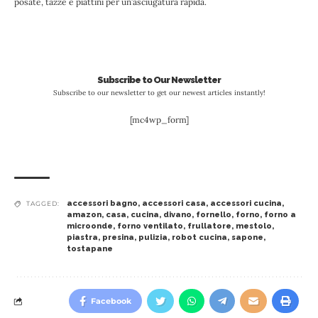
posate, tazze e piattini per un’asciugatura rapida.
Subscribe to Our Newsletter
Subscribe to our newsletter to get our newest articles instantly!
[mc4wp_form]
accessori bagno
,
accessori casa
,
accessori cucina
,
TAGGED:
amazon
,
casa
,
cucina
,
divano
,
fornello
,
forno
,
forno a
microonde
,
forno ventilato
,
frullatore
,
mestolo
,
piastra
,
presina
,
pulizia
,
robot cucina
,
sapone
,
tostapane
Facebook