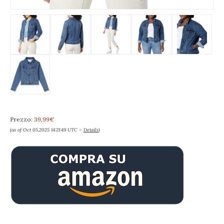
Prezzo:
39,99€
(as of Oct 05,2025 14:21:49 UTC –
Details
)