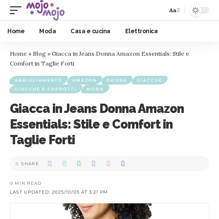
Aa
Home
Moda
Casa e cucina
Elettronica
Home
»
Blog
»
Giacca in Jeans Donna Amazon Essentials: Stile e
Comfort in Taglie Forti
ABBIGLIAMENTO
AMAZON
DONNA
GIACCHE
GIACCHE E CAPPOTTI
MODA
Giacca in Jeans Donna Amazon
Essentials: Stile e Comfort in
Taglie Forti
SHARE
0 MIN READ
LAST UPDATED: 2025/10/05 AT 3:21 PM