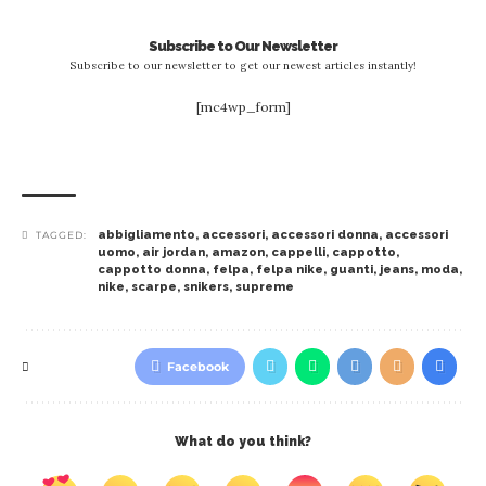
Subscribe to Our Newsletter
Subscribe to our newsletter to get our newest articles instantly!
[mc4wp_form]
abbigliamento
,
accessori
,
accessori donna
,
accessori
TAGGED:
uomo
,
air jordan
,
amazon
,
cappelli
,
cappotto
,
cappotto donna
,
felpa
,
felpa nike
,
guanti
,
jeans
,
moda
,
nike
,
scarpe
,
snikers
,
supreme
Facebook
What do you think?