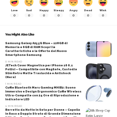
Love
Sad
Happy
Sleepy
Angry
Dead
Wink
0
0
0
0
0
0
0
You Might Also Like
Samsung Galaxy A25 5G Blue – 128GB di
Memoria e 6GB di RAM Scopri le
Caratteristiche e le Offerte del Nuovo
Smartphone Samsung
0 MIN READ
JETech Cover Magnetica per iPhone 16 6.1
Pollici – Compatibile con MagSafe, Custodia
Slim Retro Matte Traslucida e Antishock
(Nera)
1 MIN READ
Cuffie Bluetooth Mars Gaming MHIB2: Suono
Immersivo e Design Ergonomico Cuffie Wireless
Ultra-Compatte con 24 Ore di Riproduzione e
Indicatore LED
4 MIN READ
Berretto da Notte in Seta per Donne – Capello
in Raso a Doppio Strato di Grande Dimensione