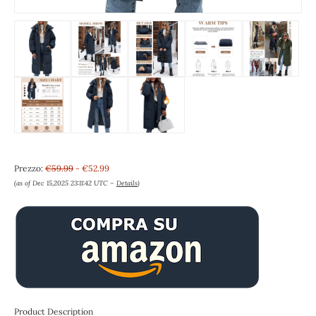
Prezzo:
€59.99
- €52.99
(as of Dec 15,2025 23:11:42 UTC –
Details
)
Product Description