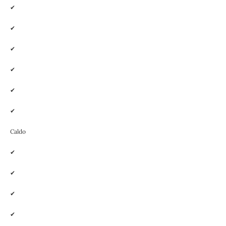
✔
✔
✔
✔
✔
✔
Caldo
✔
✔
✔
✔