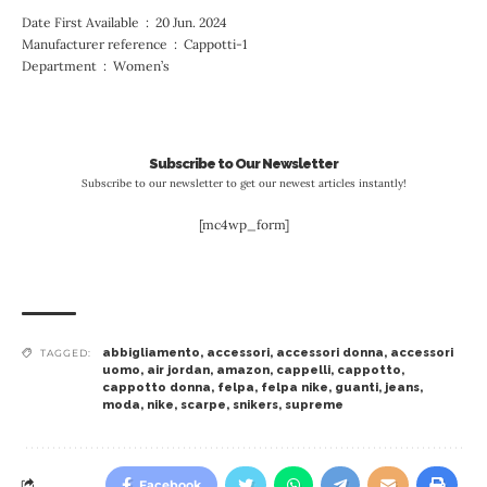
Date First Available ‏ : ‎ 20 Jun. 2024
Manufacturer reference ‏ : ‎ Cappotti-1
Department ‏ : ‎ Women’s
Subscribe to Our Newsletter
Subscribe to our newsletter to get our newest articles instantly!
[mc4wp_form]
abbigliamento
,
accessori
,
accessori donna
,
accessori
TAGGED:
uomo
,
air jordan
,
amazon
,
cappelli
,
cappotto
,
cappotto donna
,
felpa
,
felpa nike
,
guanti
,
jeans
,
moda
,
nike
,
scarpe
,
snikers
,
supreme
Facebook