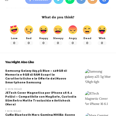
What do you think?
Love
Sad
Happy
Sleepy
Angry
Dead
Wink
0
0
0
0
0
0
0
You Might Also Like
Samsung Galaxy A25 5G Blue – 128GB di
Memoria e 6GB di RAM Scopri le
Caratteristiche e le Offerte del Nuovo
Smartphone Samsung
0 MIN READ
JETech Cover Magnetica per iPhone 16 6.1
Pollici – Compatibile con MagSafe, Custodia
Slim Retro Matte Traslucida e Antishock
(Nera)
1 MIN READ
Cuffie Bluetooth Mars Gaming MHIB2: Suono