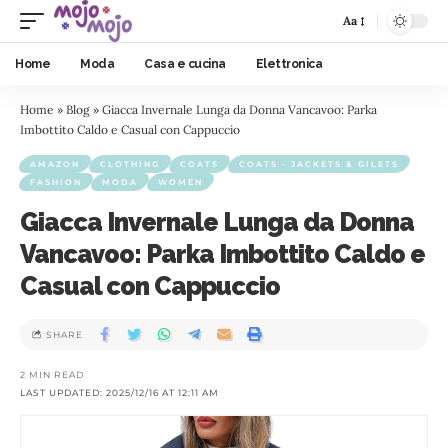
Aa
Home
Moda
Casa e cucina
Elettronica
Home
»
Blog
»
Giacca Invernale Lunga da Donna Vancavoo: Parka
Imbottito Caldo e Casual con Cappuccio
AMAZON
CLOTHING
COATS
COATS - JACKETS & GILETS
FASHION
MODA
WOMEN
Giacca Invernale Lunga da Donna
Vancavoo: Parka Imbottito Caldo e
Casual con Cappuccio
SHARE
2 MIN READ
LAST UPDATED: 2025/12/16 AT 12:11 AM