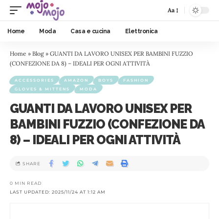
Aa
Home
Moda
Casa e cucina
Elettronica
Home
»
Blog
»
GUANTI DA LAVORO UNISEX PER BAMBINI FUZZIO
(CONFEZIONE DA 8) – IDEALI PER OGNI ATTIVITÀ
ACCESSORIES
AMAZON
BOYS
FASHION
GLOVES & MITTENS
MODA
GUANTI DA LAVORO UNISEX PER
BAMBINI FUZZIO (CONFEZIONE DA
8) – IDEALI PER OGNI ATTIVITÀ
SHARE
0 MIN READ
LAST UPDATED: 2025/11/24 AT 1:12 AM