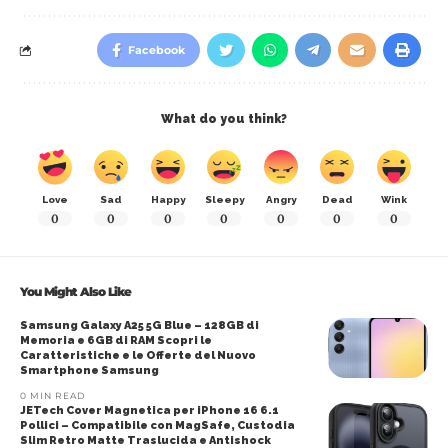
Facebook
What do you think?
Love
Sad
Happy
Sleepy
Angry
Dead
Wink
0
0
0
0
0
0
0
You Might Also Like
Samsung Galaxy A25 5G Blue – 128GB di
Memoria e 6GB di RAM Scopri le
Caratteristiche e le Offerte del Nuovo
Smartphone Samsung
0 MIN READ
JETech Cover Magnetica per iPhone 16 6.1
Pollici – Compatibile con MagSafe, Custodia
Slim Retro Matte Traslucida e Antishock