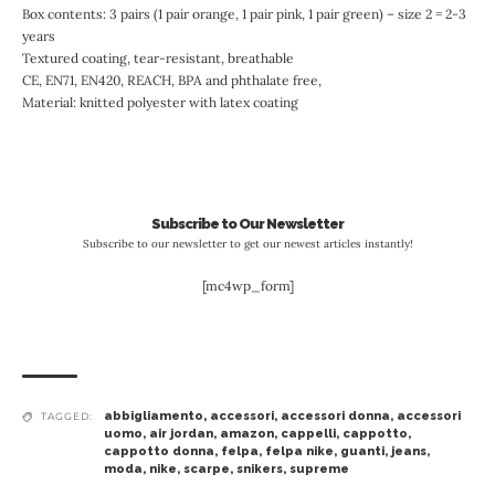
Box contents: 3 pairs (1 pair orange, 1 pair pink, 1 pair green) – size 2 = 2-3
years
Textured coating, tear-resistant, breathable
CE, EN71, EN420, REACH, BPA and phthalate free,
Material: knitted polyester with latex coating
Subscribe to Our Newsletter
Subscribe to our newsletter to get our newest articles instantly!
[mc4wp_form]
abbigliamento
,
accessori
,
accessori donna
,
accessori
TAGGED:
uomo
,
air jordan
,
amazon
,
cappelli
,
cappotto
,
cappotto donna
,
felpa
,
felpa nike
,
guanti
,
jeans
,
moda
,
nike
,
scarpe
,
snikers
,
supreme