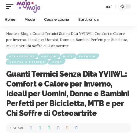
Aa
Home
Moda
Casa e cucina
Elettronica
Home
»
Blog
»
Guanti Termici Senza Dita YVIIWL: Comfort e Calore
per Inverno, Ideali per Uomini, Donne e Bambini Perfetti per Bicicletta,
MTB e per Chi Soffre di Osteoartrite
ACCESSORIES
AMAZON
BOYS
FASHION
GLOVES & MITTENS
MODA
Guanti Termici Senza Dita YVIIWL:
Comfort e Calore per Inverno,
Ideali per Uomini, Donne e Bambini
Perfetti per Bicicletta, MTB e per
Chi Soffre di Osteoartrite
SHARE