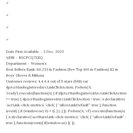
✓
✓
✓
✓
Date First Available ‏ : ‎ 3 Dec. 2023
ASIN ‏ : ‎ B0CPCQ7XSQ
Department ‏ : ‎ Women’s
Best Sellers Rank: 60,233 in Fashion (See Top 100 in Fashion) 112 in
Boys’ Gloves & Mittens
Customer reviews: 4.4 4.4 out of 5 stars (568) var
dpAcrHasRegisteredArcLinkClickAction; P.when(‘A’,
‘ready’).execute(function(A) { if (dpAcrHasRegisteredArcLinkClickAction
!== true) { dpAcrHasRegisteredArcLinkClickAction = true; A.declarative(
‘acrLink-click-metrics’, ‘click’, { “allowLinkDefault”: true }, function
(event) { if (window.ue) 0) + 1); } ); } }); P.when(‘A’, ‘cf’).execute(function(A)
{ A.declarative(‘acrStarsLink-click-metrics’, ‘click’, { “allowLinkDefault” :
true }, function(event){ if(window.ue) }); });