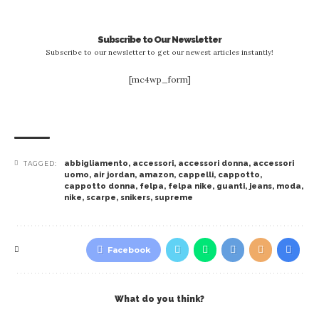
Subscribe to Our Newsletter
Subscribe to our newsletter to get our newest articles instantly!
[mc4wp_form]
abbigliamento
,
accessori
,
accessori donna
,
accessori
TAGGED:
uomo
,
air jordan
,
amazon
,
cappelli
,
cappotto
,
cappotto donna
,
felpa
,
felpa nike
,
guanti
,
jeans
,
moda
,
nike
,
scarpe
,
snikers
,
supreme
Facebook
What do you think?