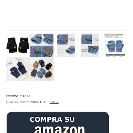
Prezzo:
€12.13
(as of Dec 22,2025 21:02:17 UTC –
Details
)