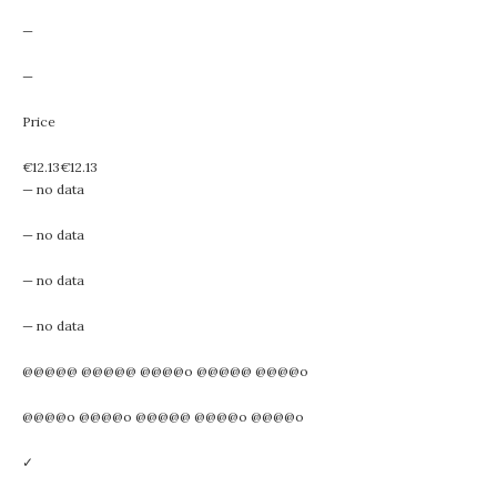
—
—
Price
€12.13€12.13
— no data
— no data
— no data
— no data
@@@@@ @@@@@ @@@@o @@@@@ @@@@o
@@@@o @@@@o @@@@@ @@@@o @@@@o
✓