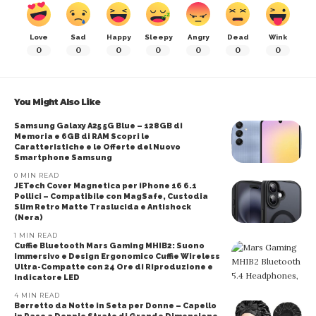
Love
Sad
Happy
Sleepy
Angry
Dead
Wink
0
0
0
0
0
0
0
You Might Also Like
Samsung Galaxy A25 5G Blue – 128GB di
Memoria e 6GB di RAM Scopri le
Caratteristiche e le Offerte del Nuovo
Smartphone Samsung
0 MIN READ
JETech Cover Magnetica per iPhone 16 6.1
Pollici – Compatibile con MagSafe, Custodia
Slim Retro Matte Traslucida e Antishock
(Nera)
1 MIN READ
Cuffie Bluetooth Mars Gaming MHIB2: Suono
Immersivo e Design Ergonomico Cuffie Wireless
Ultra-Compatte con 24 Ore di Riproduzione e
Indicatore LED
4 MIN READ
Berretto da Notte in Seta per Donne – Capello