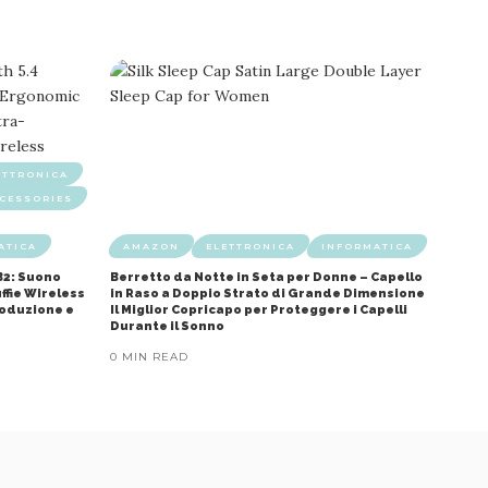
ETTRONICA
CESSORIES
ATICA
AMAZON
ELETTRONICA
INFORMATICA
B2: Suono
Berretto da Notte in Seta per Donne – Capello
ffie Wireless
in Raso a Doppio Strato di Grande Dimensione
roduzione e
Il Miglior Copricapo per Proteggere i Capelli
Durante il Sonno
0 MIN READ