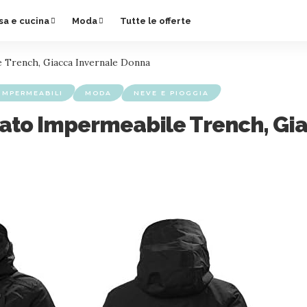
sa e cucina
Moda
Tutte le offerte
e Trench, Giacca Invernale Donna
IMPERMEABILI
MODA
NEVE E PIOGGIA
olato Impermeabile Trench, Gi