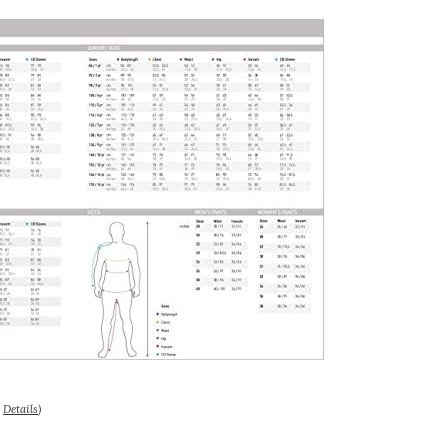
–
Details
)