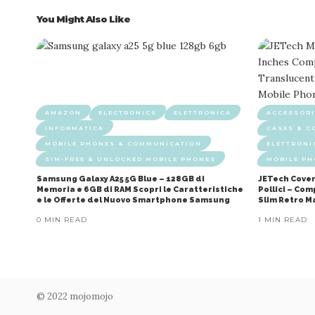
You Might Also Like
AMAZON
ELECTRONICS
ELETTRONICA
ACCESSORI
INFORMATICA
CASES & C
MOBILE PHONES & COMMUNICATION
ELETTRONI
SIM-FREE & UNLOCKED MOBILE PHONES
MOBILE P
Samsung Galaxy A25 5G Blue – 128GB di
JETech Cover
Memoria e 6GB di RAM Scopri le Caratteristiche
Pollici – Co
e le Offerte del Nuovo Smartphone Samsung
Slim Retro M
0 MIN READ
1 MIN READ
© 2022 mojomojo