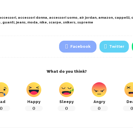
accessori
,
accessori donna
,
accessori uomo
,
air jordan
,
amazon
,
cappelli
,
e
,
guanti
,
jeans
,
moda
,
nike
,
scarpe
,
snikers
,
supreme
Facebook
Twitter
What do you think?
ad
Happy
Sleepy
Angry
De
0
0
0
0