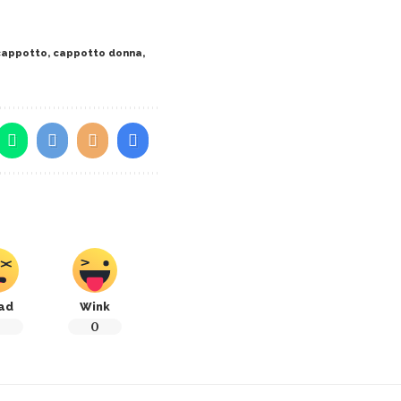
cappotto
,
cappotto donna
,
ad
Wink
0
0