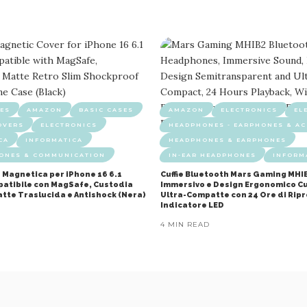
ES
AMAZON
BASIC CASES
AMAZON
ELECTRONICS
EL
OVERS
ELECTRONICS
HEADPHONES - EARPHONES & AC
CA
INFORMATICA
HEADPHONES & EARPHONES
HONES & COMMUNICATION
IN-EAR HEADPHONES
INFORM
 Magnetica per iPhone 16 6.1
Cuffie Bluetooth Mars Gaming MHI
mpatibile con MagSafe, Custodia
Immersivo e Design Ergonomico Cu
atte Traslucida e Antishock (Nera)
Ultra-Compatte con 24 Ore di Rip
Indicatore LED
4 MIN READ