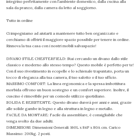
integrino perfettamente con l’ambiente domestico, dalla cucina alla
sala da pranzo, dalla camera da letto al soggiorno.
Tutto in ordine
Ci impegniamo ad aiutarti a mantenere tutto ben organizzato e
cerchiamo di offrirti il maggiore spazio possibile per tenere in ordine.
Rinnova la tua casa con i nostri mobili salvaspazio!
DIVANO STILE CHESTERFIELD: Stai cercando un divano dallo stile
classico e moderno allo stesso tempo? Questo mobile è perfetto per te!
Con il suo rivestimento in ecopelle e lo schienale trapuntato, porta un
tocco di eleganza alla tua camera, il tuo salotto o il tuo ufficio.
MASSIMO COMFORT: La linea ergonomica e la spessa imbottitura
morbida offrono un buon sostegno e un comfort superiore. Inoltre, il
cuscino è rimovibile per un comodo utilizzo quotidiano.
SOLIDA E RESISTENTE: Questo divano durerà per anni e anni, grazie
alle solide gambe in legno e alla struttura in legno e metallo.
FACILE DA MONTARE: Facile da assemblare, è consigliabile che
venga svolto da due adulti.
DIMENSIONI: Dimensioni Generali: 160L x 84P x 80A cm. Carico
Massimo: 200kg. 2 posti.