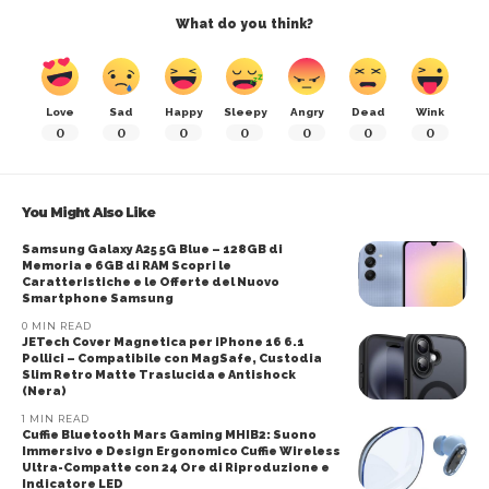
What do you think?
Love
Sad
Happy
Sleepy
Angry
Dead
Wink
0
0
0
0
0
0
0
You Might Also Like
Samsung Galaxy A25 5G Blue – 128GB di
Memoria e 6GB di RAM Scopri le
Caratteristiche e le Offerte del Nuovo
Smartphone Samsung
0 MIN READ
JETech Cover Magnetica per iPhone 16 6.1
Pollici – Compatibile con MagSafe, Custodia
Slim Retro Matte Traslucida e Antishock
(Nera)
1 MIN READ
Cuffie Bluetooth Mars Gaming MHIB2: Suono
Immersivo e Design Ergonomico Cuffie Wireless
Ultra-Compatte con 24 Ore di Riproduzione e
Indicatore LED