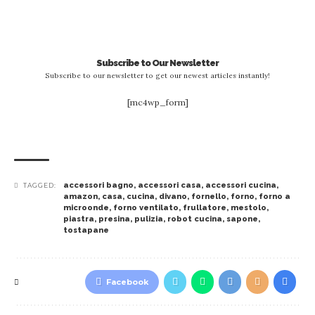
Subscribe to Our Newsletter
Subscribe to our newsletter to get our newest articles instantly!
[mc4wp_form]
accessori bagno
,
accessori casa
,
accessori cucina
,
TAGGED:
amazon
,
casa
,
cucina
,
divano
,
fornello
,
forno
,
forno a
microonde
,
forno ventilato
,
frullatore
,
mestolo
,
piastra
,
presina
,
pulizia
,
robot cucina
,
sapone
,
tostapane
Facebook