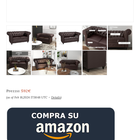
Prezzo:
592€
(as of Feb 16,2024 17:58:48 UTC –
Details
)