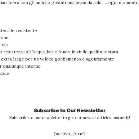
 chiacchiera con gli amici o gustati una bevanda calda… ogni momento 
ateriale resistente
ione
6 cm
 resistente all ´acqua ,lati e fondo in vinile,qualità testata
ra extra large per un veloce gonfiamento e sgonfiamento
r qualunque interno
abile
Subscribe to Our Newsletter
Subscribe to our newsletter to get our newest articles instantly!
[mc4wp_form]