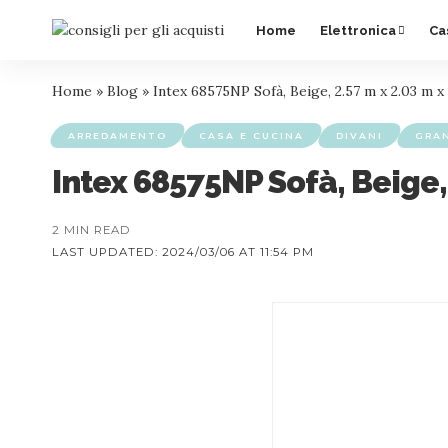
Home
Elettronica
Ca
Home
»
Blog
»
Intex 68575NP Sofà, Beige, 2.57 m x 2.03 m x
ARREDAMENTO
CASA E CUCINA
DIVANI
GRA
Intex 68575NP Sofà, Beige,
2 MIN READ
LAST UPDATED: 2024/03/06 AT 11:54 PM