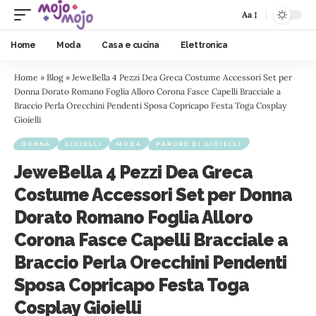
Aa
Home
Moda
Casa e cucina
Elettronica
Home
»
Blog
»
JeweBella 4 Pezzi Dea Greca Costume Accessori Set per
Donna Dorato Romano Foglia Alloro Corona Fasce Capelli Bracciale a
Braccio Perla Orecchini Pendenti Sposa Copricapo Festa Toga Cosplay
Gioielli
DONNA
GIOIELLI
MODA
PARURE DI GIOIELLI
JeweBella 4 Pezzi Dea Greca
Costume Accessori Set per Donna
Dorato Romano Foglia Alloro
Corona Fasce Capelli Bracciale a
Braccio Perla Orecchini Pendenti
Sposa Copricapo Festa Toga
Cosplay Gioielli