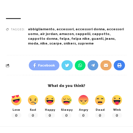
abbigliamento
,
accessori
,
accessori donna
,
accessori
TAGGED:
uomo
,
air jordan
,
amazon
,
cappelli
,
cappotto
,
cappotto donna
,
felpa
,
felpa nike
,
guanti
,
jeans
,
moda
,
nike
,
scarpe
,
snikers
,
supreme
Facebook
What do you think?
Love
Sad
Happy
Sleepy
Angry
Dead
Wink
0
0
0
0
0
0
0