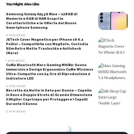
You Might Also Like
Samsung Galaxy A25 5G Blue – 128GB di
Memoria e 6GB di RAM Scopri le
Caratteristiche e le Offerte del Nuovo
Smartphone Samsung
0 MIN READ
JETech Cover Magnetica per iPhone 16 6.1
Pollici – Compatibile con MagSafe, Custodia
Slim Retro Matte Traslucida e Antishock
(Nera)
1 MIN READ
Cuffie Bluetooth Mars Gaming MHIB2: Suono
Immersivo e Design Ergonomico Cuffie Wireless
Ultra-Compatte con 24 Ore di Riproduzione e
Indicatore LED
4 MIN READ
Berretto da Notte in Seta per Donne – Capello
in Raso a Doppio Strato di Grande Dimensione
Il Miglior Copricapo per Proteggere i Capelli
Durante il Sonno
0 MIN READ