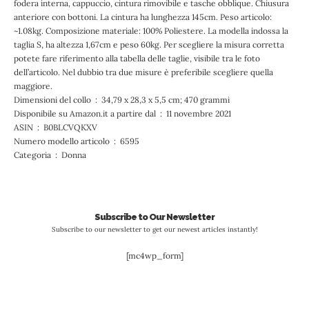
fodera interna, cappuccio, cintura rimovibile e tasche obblique. Chiusura
anteriore con bottoni. La cintura ha lunghezza 145cm. Peso articolo:
~1.08kg. Composizione materiale: 100% Poliestere. La modella indossa la
taglia S, ha altezza 1,67cm e peso 60kg. Per scegliere la misura corretta
potete fare riferimento alla tabella delle taglie, visibile tra le foto
dell’articolo. Nel dubbio tra due misure è preferibile scegliere quella
maggiore.
Dimensioni del collo ‏ : ‎ 34,79 x 28,3 x 5,5 cm; 470 grammi
Disponibile su Amazon.it a partire dal ‏ : ‎ 11 novembre 2021
ASIN ‏ : ‎ B0BLCVQKXV
Numero modello articolo ‏ : ‎ 6595
Categoria ‏ : ‎ Donna
Subscribe to Our Newsletter
Subscribe to our newsletter to get our newest articles instantly!
[mc4wp_form]