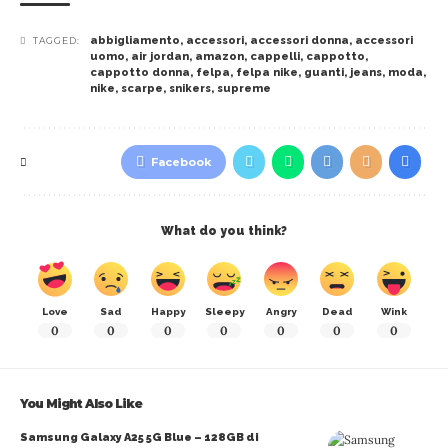
abbigliamento
,
accessori
,
accessori donna
,
accessori
TAGGED:
uomo
,
air jordan
,
amazon
,
cappelli
,
cappotto
,
cappotto donna
,
felpa
,
felpa nike
,
guanti
,
jeans
,
moda
,
nike
,
scarpe
,
snikers
,
supreme
Facebook
What do you think?
Love
Sad
Happy
Sleepy
Angry
Dead
Wink
0
0
0
0
0
0
0
You Might Also Like
Samsung Galaxy A25 5G Blue – 128GB di