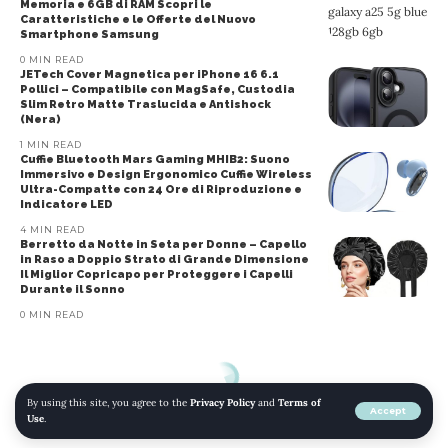
Memoria e 6GB di RAM Scopri le
Caratteristiche e le Offerte del Nuovo
Smartphone Samsung
0 MIN READ
JETech Cover Magnetica per iPhone 16 6.1
Pollici – Compatibile con MagSafe, Custodia
Slim Retro Matte Traslucida e Antishock
(Nera)
1 MIN READ
Cuffie Bluetooth Mars Gaming MHIB2: Suono
Immersivo e Design Ergonomico Cuffie Wireless
Ultra-Compatte con 24 Ore di Riproduzione e
Indicatore LED
4 MIN READ
Berretto da Notte in Seta per Donne – Capello
in Raso a Doppio Strato di Grande Dimensione
Il Miglior Copricapo per Proteggere i Capelli
Durante il Sonno
0 MIN READ
By using this site, you agree to the
Privacy Policy
and
Terms of
Accept
Use
.