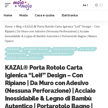
Aa
Home
Moda
Casa e cucina
Elettronica
Home
»
Blog
»
KAZAI.® Porta Rotolo Carta Igienica “Leif” Design – Con
Ripiano | Da Muro con Adesivo (Nessuna Perforazione) | Acciaio
Inossidabile & Legno di Bambù Autentico | Portarotolo Bagno | Bianco
Opaco
AMAZON
ATTREZZI BAGNO
CASA E CUCINA
FAI DA TE
FERRAMENTA
GRANDI ELETTRODOMESTICI
PORTA CARTA IGIENICA
KAZAI.® Porta Rotolo Carta
Igienica “Leif” Design – Con
Ripiano | Da Muro con Adesivo
(Nessuna Perforazione) | Acciaio
Inossidabile & Legno di Bambù
Autentico | Portarotolo Bagno |