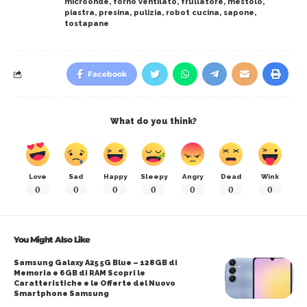
microonde
,
forno ventilato
,
frullatore
,
mestolo
,
piastra
,
presina
,
pulizia
,
robot cucina
,
sapone
,
tostapane
Facebook
What do you think?
Love
Sad
Happy
Sleepy
Angry
Dead
Wink
0
0
0
0
0
0
0
You Might Also Like
Samsung Galaxy A25 5G Blue – 128GB di
Memoria e 6GB di RAM Scopri le
Caratteristiche e le Offerte del Nuovo
Smartphone Samsung