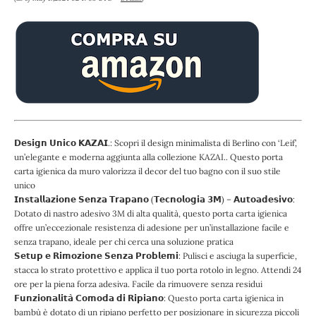
𝗗𝗲𝘀𝗶𝗴𝗻 𝗨𝗻𝗶𝗰𝗼 𝗞𝗔𝗭𝗔𝗜.: Scopri il design minimalista di Berlino con ‘Leif’,
un’elegante e moderna aggiunta alla collezione KAZAI.. Questo porta
carta igienica da muro valorizza il decor del tuo bagno con il suo stile
unico
𝗜𝗻𝘀𝘁𝗮𝗹𝗹𝗮𝘇𝗶𝗼𝗻𝗲 𝗦𝗲𝗻𝘇𝗮 𝗧𝗿𝗮𝗽𝗮𝗻𝗼 (𝗧𝗲𝗰𝗻𝗼𝗹𝗼𝗴𝗶𝗮 𝟯𝗠) – 𝗔𝘂𝘁𝗼𝗮𝗱𝗲𝘀𝗶𝘃𝗼:
Dotato di nastro adesivo 3M di alta qualità, questo porta carta igienica
offre un’eccezionale resistenza di adesione per un’installazione facile e
senza trapano, ideale per chi cerca una soluzione pratica
𝗦𝗲𝘁𝘂𝗽 𝗲 𝗥𝗶𝗺𝗼𝘇𝗶𝗼𝗻𝗲 𝗦𝗲𝗻𝘇𝗮 𝗣𝗿𝗼𝗯𝗹𝗲𝗺𝗶: Pulisci e asciuga la superficie,
stacca lo strato protettivo e applica il tuo porta rotolo in legno. Attendi 24
ore per la piena forza adesiva. Facile da rimuovere senza residui
𝗙𝘂𝗻𝘇𝗶𝗼𝗻𝗮𝗹𝗶𝘁𝗮̀ 𝗖𝗼𝗺𝗼𝗱𝗮 𝗱𝗶 𝗥𝗶𝗽𝗶𝗮𝗻𝗼: Questo porta carta igienica in
bambù è dotato di un ripiano perfetto per posizionare in sicurezza piccoli