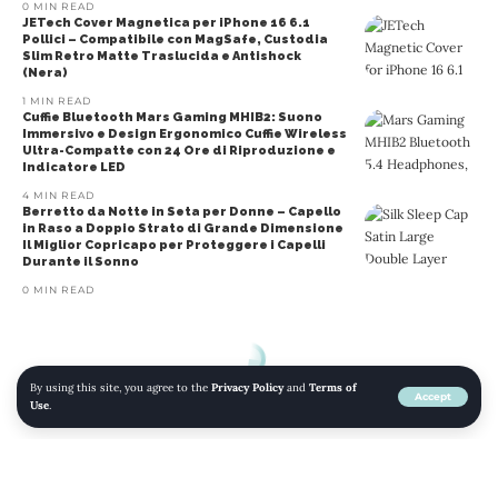
0 MIN READ
JETech Cover Magnetica per iPhone 16 6.1
Pollici – Compatibile con MagSafe, Custodia
Slim Retro Matte Traslucida e Antishock
(Nera)
1 MIN READ
Cuffie Bluetooth Mars Gaming MHIB2: Suono
Immersivo e Design Ergonomico Cuffie Wireless
Ultra-Compatte con 24 Ore di Riproduzione e
Indicatore LED
4 MIN READ
Berretto da Notte in Seta per Donne – Capello
in Raso a Doppio Strato di Grande Dimensione
Il Miglior Copricapo per Proteggere i Capelli
Durante il Sonno
0 MIN READ
By using this site, you agree to the
Privacy Policy
and
Terms of
Accept
Use
.
© 2022 mojomojo