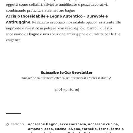
oggetti come cellulari, salviette umidificate o pezzi decorativi,
combinando praticità e stile nel tuo bagno
𝗔𝗰𝗰𝗶𝗮𝗶𝗼 𝗜𝗻𝗼𝘀𝘀𝗶𝗱𝗮𝗯𝗶𝗹𝗲 𝗲 𝗟𝗲𝗴𝗻𝗼 𝗔𝘂𝘁𝗲𝗻𝘁𝗶𝗰𝗼 – 𝗗𝘂𝗿𝗲𝘃𝗼𝗹𝗲 𝗲
𝗔𝗻𝘁𝗶𝗿𝘂𝗴𝗴𝗶𝗻𝗲: Realizzato in acciaio inossidabile opaco, resistente alle
impronte e rivestito in polvere, e in vero legno di bambù, questo
accessorio da bagno è una soluzione antiruggine e duratura per le tue
esigenze
Subscribe to Our Newsletter
Subscribe to our newsletter to get our newest articles instantly!
[mc4wp_form]
accessori bagno
,
accessori casa
,
accessori cucina
,
TAGGED:
amazon
,
casa
,
cucina
,
divano
,
fornello
,
forno
,
forno a