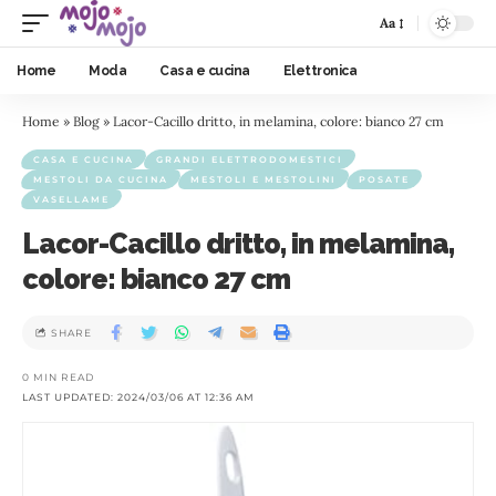
Aa
Home
Moda
Casa e cucina
Elettronica
Home
»
Blog
»
Lacor-Cacillo dritto, in melamina, colore: bianco 27 cm
CASA E CUCINA
GRANDI ELETTRODOMESTICI
MESTOLI DA CUCINA
MESTOLI E MESTOLINI
POSATE
VASELLAME
Lacor-Cacillo dritto, in melamina,
colore: bianco 27 cm
SHARE
0 MIN READ
LAST UPDATED: 2024/03/06 AT 12:36 AM