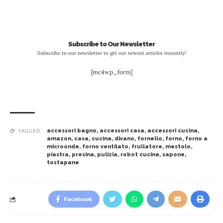
Subscribe to Our Newsletter
Subscribe to our newsletter to get our newest articles instantly!
[mc4wp_form]
accessori bagno
,
accessori casa
,
accessori cucina
,
TAGGED:
amazon
,
casa
,
cucina
,
divano
,
fornello
,
forno
,
forno a
microonde
,
forno ventilato
,
frullatore
,
mestolo
,
piastra
,
presina
,
pulizia
,
robot cucina
,
sapone
,
tostapane
Facebook