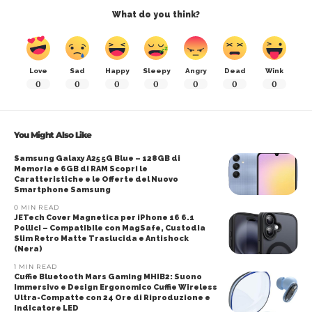
What do you think?
Love
Sad
Happy
Sleepy
Angry
Dead
Wink
0
0
0
0
0
0
0
You Might Also Like
Samsung Galaxy A25 5G Blue – 128GB di
Memoria e 6GB di RAM Scopri le
Caratteristiche e le Offerte del Nuovo
Smartphone Samsung
0 MIN READ
JETech Cover Magnetica per iPhone 16 6.1
Pollici – Compatibile con MagSafe, Custodia
Slim Retro Matte Traslucida e Antishock
(Nera)
1 MIN READ
Cuffie Bluetooth Mars Gaming MHIB2: Suono
Immersivo e Design Ergonomico Cuffie Wireless
Ultra-Compatte con 24 Ore di Riproduzione e
Indicatore LED