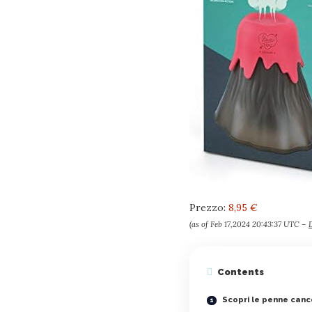
Prezzo:
8,95 €
(as of Feb 17,2024 20:43:37 UTC –
D
Contents
Scopri le penne cance