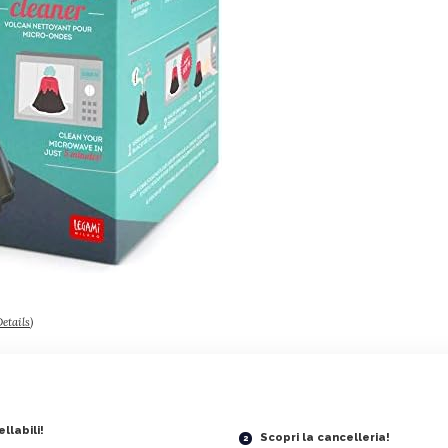
etails
)
llabili!
Scopri la cancelleria!