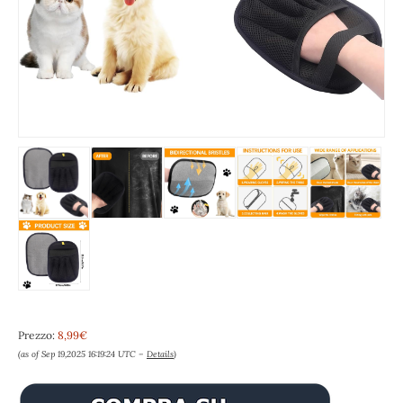
Prezzo:
8,99€
(as of Sep 19,2025 16:19:24 UTC –
Details
)