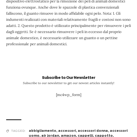
dispositivo elettrostatico per la rimozione dei peli di animali domestici
funziona ovunque. Anche dove le spazzole di plastica convenzionali
falliscono, il guanto rimuove in modo affidabile ogni pelo. Nota: 1. Gli
indumenti realizzati con materiali relativamente fragili e costosi non sono
adatti. 2. Questo prodotto è utilizzato principalmente per rimuovere i peli
dagli oggetti. Se è necessario rimuovere i peli in eccesso dal proprio
animale domestico, è necessario utilizzare un guanto o un pettine
professionale per animali domestici.
Subscribe to Our Newsletter
Subscribe to our newsletter to get our newest articles instantly!
[mc4wp_form]
abbigliamento
,
accessori
,
accessori donna
,
accessori
TAGGED:
uomo
,
air jordan
,
amazon
,
cappelli
,
cappotto
,