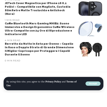
JETech Cover Magnetica per iPhone 16 6.1
Pollici – Compatibile con MagSafe, Custodia
Slim Retro Matte Traslucida e Antishock
(Nera)
1 MIN READ
Cuffie Bluetooth Mars Gaming MHIB2: Suono
Immersivo e Design Ergonomico Cuffie Wireless
Ultra-Compatte con 24 Ore di Riproduzione e
Indicatore LED
4 MIN READ
Berretto da Notte in Seta per Donne – Capello
in Raso a Doppio Strato di Grande Dimensione
Il Miglior Copricapo per Proteggere i Capelli
Durante il Sonno
0 MIN READ
By using this site, you agree to the
Privacy Policy
and
Terms of
Home
»
Blog
»
Piastra di Cottura a Gas a 2 Fuochi: Piano Cottura Incasso
Accept
Use
.
Sicuro in Acciaio Inossidabile per Gas Naturale e Propano
AMAZON
CASA E CUCINA
CUCINE - FORNI E PIANI COTTURA
GRANDI ELETTRODOMESTICI
PIANI COTTURA