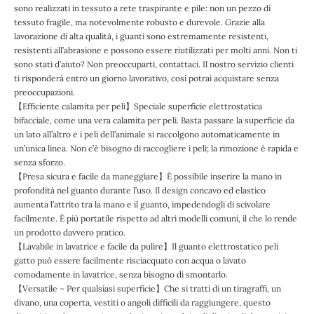
sono realizzati in tessuto a rete traspirante e pile: non un pezzo di
tessuto fragile, ma notevolmente robusto e durevole. Grazie alla
lavorazione di alta qualità, i guanti sono estremamente resistenti,
resistenti all’abrasione e possono essere riutilizzati per molti anni. Non ti
sono stati d’aiuto? Non preoccuparti, contattaci. Il nostro servizio clienti
ti risponderà entro un giorno lavorativo, così potrai acquistare senza
preoccupazioni.
【Efficiente calamita per peli】Speciale superficie elettrostatica
bifacciale, come una vera calamita per peli. Basta passare la superficie da
un lato all’altro e i peli dell’animale si raccolgono automaticamente in
un’unica linea. Non c’è bisogno di raccogliere i peli; la rimozione è rapida e
senza sforzo.
【Presa sicura e facile da maneggiare】È possibile inserire la mano in
profondità nel guanto durante l’uso. Il design concavo ed elastico
aumenta l’attrito tra la mano e il guanto, impedendogli di scivolare
facilmente. È più portatile rispetto ad altri modelli comuni, il che lo rende
un prodotto davvero pratico.
【Lavabile in lavatrice e facile da pulire】Il guanto elettrostatico peli
gatto può essere facilmente risciacquato con acqua o lavato
comodamente in lavatrice, senza bisogno di smontarlo.
【Versatile – Per qualsiasi superficie】Che si tratti di un tiragraffi, un
divano, una coperta, vestiti o angoli difficili da raggiungere, questo