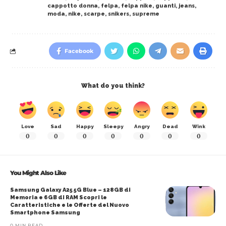
cappotto donna
,
felpa
,
felpa nike
,
guanti
,
jeans
,
moda
,
nike
,
scarpe
,
snikers
,
supreme
Facebook
What do you think?
Love
Sad
Happy
Sleepy
Angry
Dead
Wink
0
0
0
0
0
0
0
You Might Also Like
Samsung Galaxy A25 5G Blue – 128GB di
Memoria e 6GB di RAM Scopri le
Caratteristiche e le Offerte del Nuovo
Smartphone Samsung
0 MIN READ