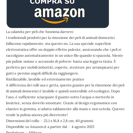
La calamita per peli che funziona davvero
I tradizionali prodotti per la rimozione dei peli di animali domestici
falliscono rapidamente, ma questo no. La sua speciale superficie
elettrostatica offre un doppio effetto pulente, assicurando che i peli si
raccolgano automaticamente in un unico filo quando si spazzola. Niente
più pulizie noiose e accumulo di polvere: basta una leggera tirata. È
perfetto per mobili imbottiti, coperte, strutture per arrampicarsi per
gatti e persino angoli difficili da raggiungere.
Riutilizzabile, lavabile ed estremamente pratico
A differenza dei rulli usa e getta, questo guanto per la rimozione dei peli
di animali domestici è lavabile e quindi sostenibile ed ecologico. Dopo
l'uso, è sufficiente sciacquare il guanto sotto l'acqua o metterlo in
lavatrice, senza doverlo smontare. Grazie al design ergonomico con
elastico in gomma, si adatta saldamente alla mano e non scivola. Questo
rende la pulizia ancora più divertente!
Dimensioni del collo ‏ : ‎ 23,1 x 16,8 x 2,8 cm; 40 grammi
Disponibile su Amazon.it a partire dal ‏ : ‎ 4 agosto 2025
Produttore ‏ : ‎ MHwan