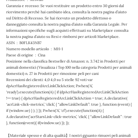
Garanzia e recesso: Se vuoi restituire un prodotto entro 30 giorni dal
ricevimento perché hai cambiato idea, consulta la nostra pagina d’aiuto
sul Diritto di Recesso. Se hai ricevuto un prodotto difettoso o
danneggiato consulta la nostra pagina d’aiuto sulla Garanzia Legale. Per
informazioni specifiche sugli acquisti effettuati su Marketplace consulta
la nostra pagina d’aiuto su Resi e rimborsi per articoli Marketplace.
ASIN ‏ : ‎ B0FLK43NB7
Numero modello articolo ‏ : ‎ MH-1
Paese di origine ‏ : ‎ Cina
Posizione nella classifica Bestseller di Amazon: n. 3.742 in Prodotti per
animali domestici (Visualizza i Top 100 nella categoria Prodotti per animali
domestici) n. 27 in Prodotti per rimozione peli per cani
Recensioni dei clienti: 4,0 4,0 su 5 stelle 92 voti var
dpAcrHasRegisteredArcLinkClickAction; P.when(‘A’,
‘ready’).execute(function(A) { if (dpAcrHasRegisteredArcLinkClickAction
!== true) { dpAcrHasRegisteredArcLinkClickAction = true; A.declarative(
‘acrLink-click-metrics’, ‘click’, { “allowLinkDefault”: true }, function (event) {
if (window.ue) } ); } }); P.when(‘A’, ‘cf’).execute(function(A) {
A.declarative(‘acrStarsLink-click-metrics’, ‘click’, { “allowLinkDefault” : true
}, function(event){ if(window.ue) }); });
【Materiale spesso e di alta qualità】I nostri gguanto rimuovi peli animali