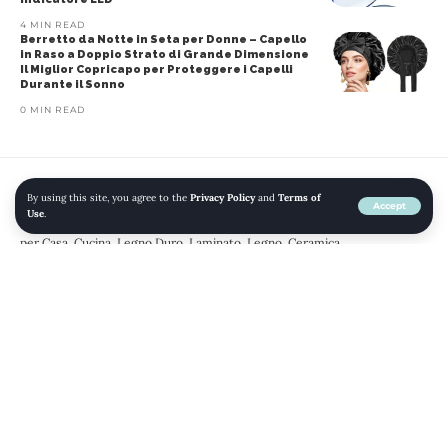
4 MIN READ
Berretto da Notte in Seta per Donne – Capello
in Raso a Doppio Strato di Grande Dimensione
Il Miglior Copricapo per Proteggere i Capelli
Durante il Sonno
0 MIN READ
By using this site, you agree to the
Privacy Policy
and
Terms of
Home
»
Blog
»
Scopa Lavapavimenti a Spruzzo, MEXERRIS Spray Mop
Accept
Use
.
Microfibra Mocio Pavimenti Professionale con 3 Cuscinetti Riutilizzabili
per Casa, Cucina, Legno Duro, Laminato, Legno, Ceramica
AMAZON
CASA E CUCINA
DETERGENTI E PRODOTTI PER LA PULIZIA
ELETTRONICA
INFORMATICA
MOP BAGNATO E ASCIUTTO
Scopa Lavapavimenti a Spruzzo,
MEXERRIS Spray Mop Microfibra
Mocio Pavimenti Professionale con