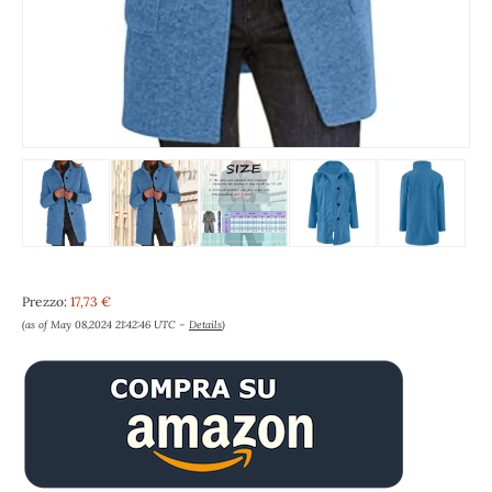
Prezzo:
17,73 €
(as of May 08,2024 21:42:46 UTC –
Details
)