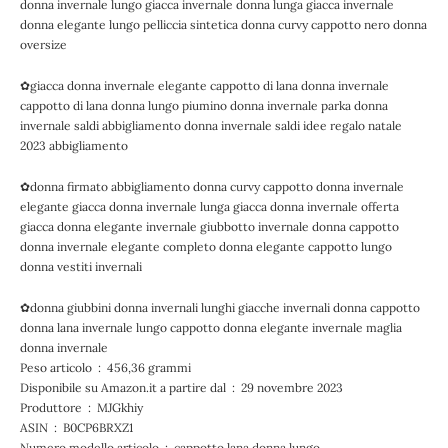
donna invernale lungo giacca invernale donna lunga giacca invernale
donna elegante lungo pelliccia sintetica donna curvy cappotto nero donna
oversize
✿giacca donna invernale elegante cappotto di lana donna invernale
cappotto di lana donna lungo piumino donna invernale parka donna
invernale saldi abbigliamento donna invernale saldi idee regalo natale
2023 abbigliamento
✿donna firmato abbigliamento donna curvy cappotto donna invernale
elegante giacca donna invernale lunga giacca donna invernale offerta
giacca donna elegante invernale giubbotto invernale donna cappotto
donna invernale elegante completo donna elegante cappotto lungo
donna vestiti invernali
✿donna giubbini donna invernali lunghi giacche invernali donna cappotto
donna lana invernale lungo cappotto donna elegante invernale maglia
donna invernale
Peso articolo ‏ : ‎ 456,36 grammi
Disponibile su Amazon.it a partire dal ‏ : ‎ 29 novembre 2023
Produttore ‏ : ‎ MJGkhiy
ASIN ‏ : ‎ B0CP6BRXZ1
Numero modello articolo ‏ : ‎ cappotto lana donna lungo