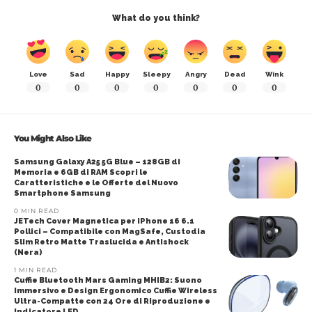
What do you think?
Love
Sad
Happy
Sleepy
Angry
Dead
Wink
0
0
0
0
0
0
0
You Might Also Like
Samsung Galaxy A25 5G Blue – 128GB di
Memoria e 6GB di RAM Scopri le
Caratteristiche e le Offerte del Nuovo
Smartphone Samsung
0 MIN READ
JETech Cover Magnetica per iPhone 16 6.1
Pollici – Compatibile con MagSafe, Custodia
Slim Retro Matte Traslucida e Antishock
(Nera)
1 MIN READ
Cuffie Bluetooth Mars Gaming MHIB2: Suono
Immersivo e Design Ergonomico Cuffie Wireless
Ultra-Compatte con 24 Ore di Riproduzione e
Indicatore LED