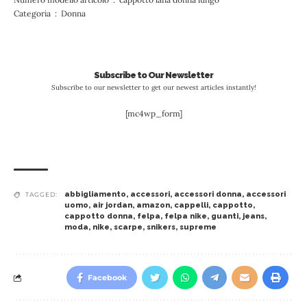
Categoria ‏ : ‎ Donna
Subscribe to Our Newsletter
Subscribe to our newsletter to get our newest articles instantly!
[mc4wp_form]
abbigliamento
,
accessori
,
accessori donna
,
accessori
TAGGED:
uomo
,
air jordan
,
amazon
,
cappelli
,
cappotto
,
cappotto donna
,
felpa
,
felpa nike
,
guanti
,
jeans
,
moda
,
nike
,
scarpe
,
snikers
,
supreme
Facebook