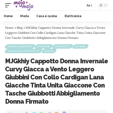
Aa
Home
Moda
Casa e cucina
Elettronica
Home
»
Blog
»
MJGkhiy Cappotto Donna Invernale Curvy Giacca a Vento
Leggero Giubbini Con Collo Cardigan Lana Giacche Tinta Unita Giaccone
Con Tasche Giubbotti Abbigliamento Donna Firmato
ABBIGLIAMENTO
AMAZON
CAPPOTTI
DONNA
GIACCHE E CAPPOTTI
MODA
MJGkhiy Cappotto Donna Invernale
Curvy Giacca a Vento Leggero
Giubbini Con Collo Cardigan Lana
Giacche Tinta Unita Giaccone Con
Tasche Giubbotti Abbigliamento
Donna Firmato