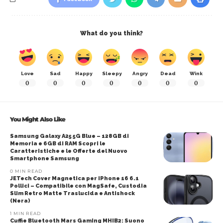
What do you think?
Love
Sad
Happy
Sleepy
Angry
Dead
Wink
0
0
0
0
0
0
0
You Might Also Like
Samsung Galaxy A25 5G Blue – 128GB di
Memoria e 6GB di RAM Scopri le
Caratteristiche e le Offerte del Nuovo
Smartphone Samsung
0 MIN READ
JETech Cover Magnetica per iPhone 16 6.1
Pollici – Compatibile con MagSafe, Custodia
Slim Retro Matte Traslucida e Antishock
(Nera)
1 MIN READ
Cuffie Bluetooth Mars Gaming MHIB2: Suono