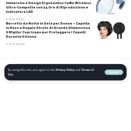
Immersivo e Design Ergonomico Cuffie Wireless
Ultra-Compatte con 24 Ore di Riproduzione e
Indicatore LED
4 MIN READ
Berretto da Notte in Seta per Donne – Capello
in Raso a Doppio Strato di Grande Dimensione
Il Miglior Copricapo per Proteggere i Capelli
Durante il Sonno
0 MIN READ
By using this site, you agree to the
Privacy Policy
and
Terms of
Home
»
Blog
»
Amazon Basics – Aspirapolvere senza fili 2 in 1 con motore
Accept
Use
.
BLDC da 350W, filtro HEPA e batteria ricaricabile, 0.7L, Bianco E Blu
AMAZON
ASPIRAPOLVERE
ASPIRAPOLVERE E PULIZIA DI PAVIMENTI E FINESTRE
CASA E CUCINA
ELETTRONICA
INFORMATICA
SCOPE ELETTRICHE
Amazon Basics – Aspirapolvere
senza fili 2 in 1 con motore BLDC