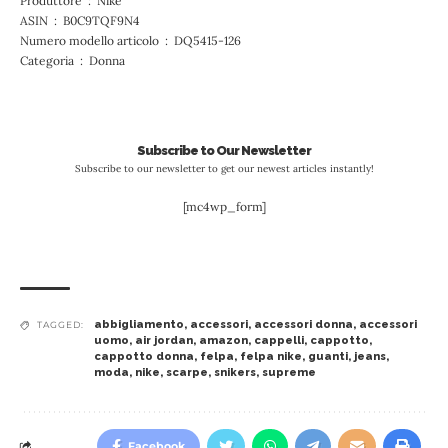
Produttore ‏ : ‎ Nike
ASIN ‏ : ‎ B0C9TQF9N4
Numero modello articolo ‏ : ‎ DQ5415-126
Categoria ‏ : ‎ Donna
Subscribe to Our Newsletter
Subscribe to our newsletter to get our newest articles instantly!
[mc4wp_form]
abbigliamento
,
accessori
,
accessori donna
,
accessori
TAGGED:
uomo
,
air jordan
,
amazon
,
cappelli
,
cappotto
,
cappotto donna
,
felpa
,
felpa nike
,
guanti
,
jeans
,
moda
,
nike
,
scarpe
,
snikers
,
supreme
Facebook