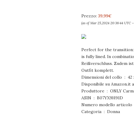
Prezzo:
39,99€
(as of Mar 25,2024 20:36:44 UTC 
Perfect for the transitio
is fully lined. In combina
Reißverschluss. Zudem ist
Outfit komplett.
Dimension
Produttore ‏ : ‎ ONLY
ASIN ‏ : ‎ B07YX9H91D
N
Categoria ‏ : ‎ Donna