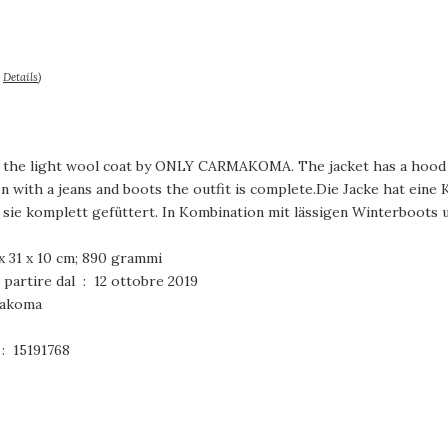
–
Details
)
n: the light wool coat by ONLY CARMAKOMA. The jacket has a hood an
tion with a jeans and boots the outfit is complete.Die Jacke hat eine
 sie komplett gefüttert. In Kombination mit lässigen Winterboots u
i del collo ‏ : ‎ 42 x 31 x 10 cm; 890 grammi
Disponibile su Amazon.it a partire dal ‏ : ‎ 12 ottobre 2019
 Carmakoma
umero modello articolo ‏ : ‎ 15191768