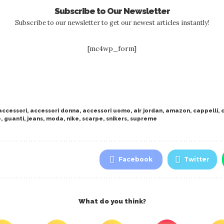
Subscribe to Our Newsletter
Subscribe to our newsletter to get our newest articles instantly!
[mc4wp_form]
accessori
,
accessori donna
,
accessori uomo
,
air jordan
,
amazon
,
cappelli
,
e
,
guanti
,
jeans
,
moda
,
nike
,
scarpe
,
snikers
,
supreme
Facebook
Twitter
What do you think?