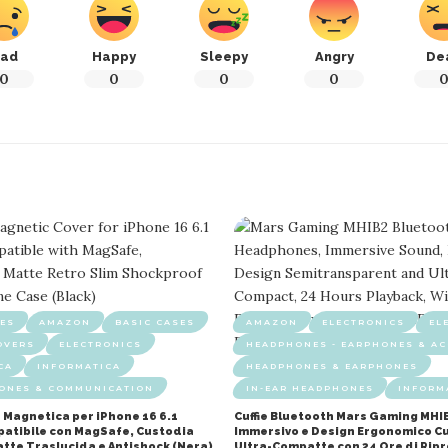
ad
Happy
Sleepy
Angry
De
0
0
0
0
ES
AMAZON
BASIC CASES
AMAZON
ELECTRONICS
EL
OVERS
ELECTRONICS
HEADPHONES - EARPHONES & AC
CA
INFORMATICA
HEADPHONES & EARPHONES
HONES & COMMUNICATION
IN-EAR HEADPHONES
INFORM
 Magnetica per iPhone 16 6.1
Cuffie Bluetooth Mars Gaming MHI
mpatibile con MagSafe, Custodia
Immersivo e Design Ergonomico Cu
atte Traslucida e Antishock (Nera)
Ultra-Compatte con 24 Ore di Rip