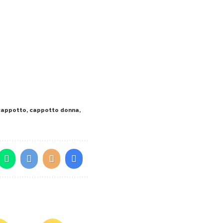
cappotto
,
cappotto donna
,