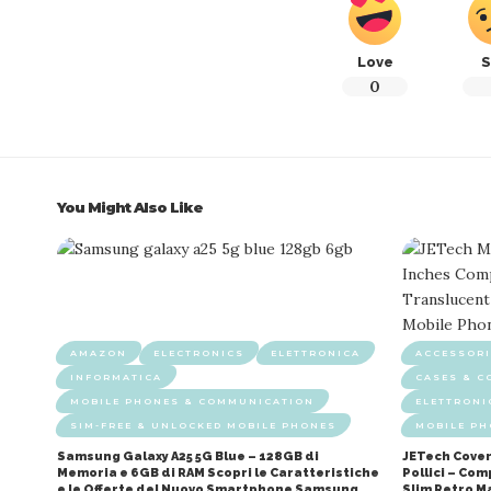
Love
S
0
You Might Also Like
AMAZON
ELECTRONICS
ELETTRONICA
ACCESSORI
INFORMATICA
CASES & C
MOBILE PHONES & COMMUNICATION
ELETTRONI
SIM-FREE & UNLOCKED MOBILE PHONES
MOBILE P
Samsung Galaxy A25 5G Blue – 128GB di
JETech Cover
Memoria e 6GB di RAM Scopri le Caratteristiche
Pollici – Co
e le Offerte del Nuovo Smartphone Samsung
Slim Retro M