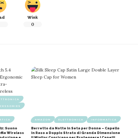
ad
Wink
0
0
ETTRONICA
CESSORIES
ATICA
AMAZON
ELETTRONICA
INFORMATICA
B2: Suono
Berretto da Notte in Seta per Donne – Capello
ffie Wireless
in Raso a Doppio Strato di Grande Dimensione
roduzione e
Il Miglior Copricapo per Proteggere i Capelli