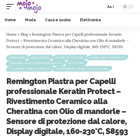
Aa
Home
Moda
Casa e cucina
Elettronica
Home
»
Blog
»
Remington Piastra per Capelli professionale Keratin
Protect – Rivestimento Ceramico alla Cheratina con Olio di mandorle –
Sensore di protezione dal calore, Display digitale, 160-230°C, S8593
AMAZON
BELLEZZA
CASA E CUCINA
CURA DEI CAPELLI
GRANDI ELETTRODOMESTICI
PIASTRE
PIASTRE PER CAPELLI
STRUMENTI PER LO STYLING
Remington Piastra per Capelli
professionale Keratin Protect –
Rivestimento Ceramico alla
Cheratina con Olio di mandorle –
Sensore di protezione dal calore,
Display digitale, 160-230°C, S8593