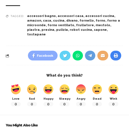
accessori bagno
,
accessori casa
,
accessori cucina
,
TAGGED:
amazon
,
casa
,
cucina
,
divano
,
fornello
,
forno
,
forno a
microonde
,
forno ventilato
,
frullatore
,
mestolo
,
piastra
,
presina
,
pulizia
,
robot cucina
,
sapone
,
tostapane
Facebook
What do you think?
Love
Sad
Happy
Sleepy
Angry
Dead
Wink
0
0
0
0
0
0
0
You Might Also Like