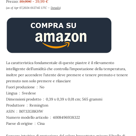
Prezzo:
39,99€
- 39,99 €
(as of Apr 07,2024 01:27:45 UTC –
Details
)
La caratteristica fondamentale di queste piastre è il rilevamento
intelligente dell’umidità che controlla l’impostazione della temperatura,
inoltre per accendere l’utente deve premere e tenere premuto e tenere
premuto non solo premere e rilasciare
Fuori produzione ‏ : ‎ No
Lingua ‏ : ‎ Svedese
Dimensioni prodotto ‏ : ‎ 0,39 x 0,39 x 0,01 cm; 565 grammi
Produttore ‏ : ‎ Remington
ASIN ‏ : ‎ B073ZGBKHW
Numero modello articolo ‏ : ‎ 4008496938322
Paese di origine ‏ : ‎ Cina
Sensore intuitivo di protezione dal calore brevettato: misura il livello di