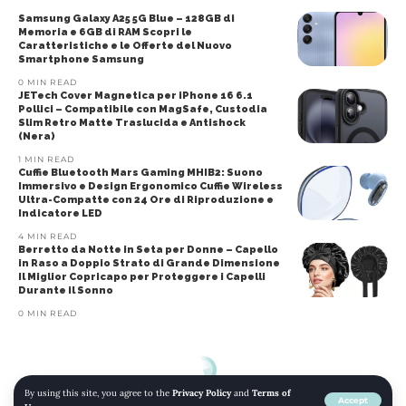
Samsung Galaxy A25 5G Blue – 128GB di
Memoria e 6GB di RAM Scopri le
Caratteristiche e le Offerte del Nuovo
Smartphone Samsung
0 MIN READ
JETech Cover Magnetica per iPhone 16 6.1
Pollici – Compatibile con MagSafe, Custodia
Slim Retro Matte Traslucida e Antishock
(Nera)
1 MIN READ
Cuffie Bluetooth Mars Gaming MHIB2: Suono
Immersivo e Design Ergonomico Cuffie Wireless
Ultra-Compatte con 24 Ore di Riproduzione e
Indicatore LED
4 MIN READ
Berretto da Notte in Seta per Donne – Capello
in Raso a Doppio Strato di Grande Dimensione
Il Miglior Copricapo per Proteggere i Capelli
Durante il Sonno
0 MIN READ
By using this site, you agree to the
Privacy Policy
and
Terms of
Accept