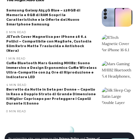
Samsung Galaxy A25 5G Blue – 128GB di
Memoria e 6GB di RAM Scopri le
Caratteristiche e le Offerte del Nuovo
Smartphone Samsung
0 MIN READ
JETech Cover Magnetica per iPhone 16 6.1
Pollici – Compatibile con MagSafe, Custodia
Slim Retro Matte Traslucida e Antishock
(Nera)
1 MIN READ
Cuffie Bluetooth Mars Gaming MHIB2: Suono
Immersivo e Design Ergonomico Cuffie Wireless
Ultra-Compatte con 24 Ore di Riproduzione e
Indicatore LED
4 MIN READ
Berretto da Notte in Seta per Donne – Capello
in Raso a Doppio Strato di Grande Dimensione
Il Miglior Copricapo per Proteggere i Capelli
Durante il Sonno
0 MIN READ
By using this site, you agree to the
Privacy Policy
and
Terms of