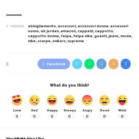
abbigliamento
,
accessori
,
accessori donna
,
accessori
TAGGED:
uomo
,
air jordan
,
amazon
,
cappelli
,
cappotto
,
cappotto donna
,
felpa
,
felpa nike
,
guanti
,
jeans
,
moda
,
nike
,
scarpe
,
snikers
,
supreme
Facebook
What do you think?
Love
Sad
Happy
Sleepy
Angry
Dead
Wink
0
0
0
0
0
0
0
You Might Also Like