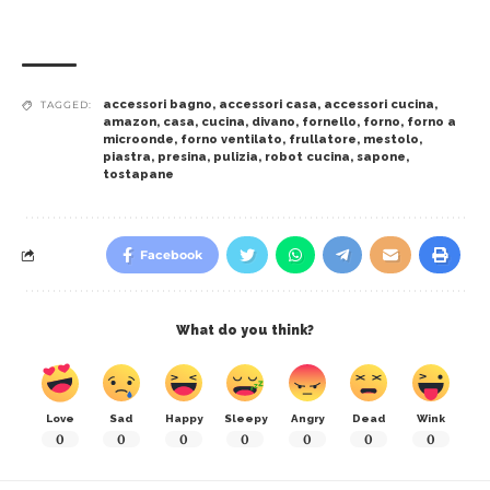
accessori bagno
,
accessori casa
,
accessori cucina
,
TAGGED:
amazon
,
casa
,
cucina
,
divano
,
fornello
,
forno
,
forno a
microonde
,
forno ventilato
,
frullatore
,
mestolo
,
piastra
,
presina
,
pulizia
,
robot cucina
,
sapone
,
tostapane
Facebook
What do you think?
Love
Sad
Happy
Sleepy
Angry
Dead
Wink
0
0
0
0
0
0
0