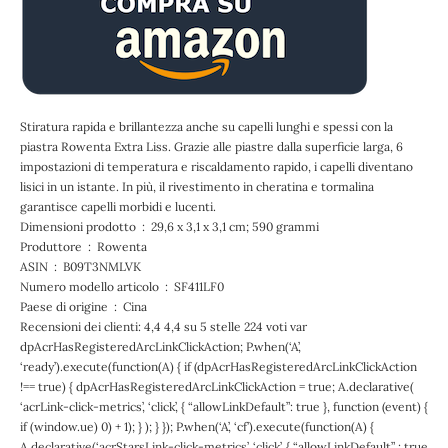
Stiratura rapida e brillantezza anche su capelli lunghi e spessi con la
piastra Rowenta Extra Liss. Grazie alle piastre dalla superficie larga, 6
impostazioni di temperatura e riscaldamento rapido, i capelli diventano
lisici in un istante. In più, il rivestimento in cheratina e tormalina
garantisce capelli morbidi e lucenti.
Dimensioni prodotto ‏ : ‎ 29,6 x 3,1 x 3,1 cm; 590 grammi
Produttore ‏ : ‎ Rowenta
ASIN ‏ : ‎ B09T3NMLVK
Numero modello articolo ‏ : ‎ SF411LF0
Paese di origine ‏ : ‎ Cina
Recensioni dei clienti: 4,4 4,4 su 5 stelle 224 voti var
dpAcrHasRegisteredArcLinkClickAction; P.when(‘A’,
‘ready’).execute(function(A) { if (dpAcrHasRegisteredArcLinkClickAction
!== true) { dpAcrHasRegisteredArcLinkClickAction = true; A.declarative(
‘acrLink-click-metrics’, ‘click’, { “allowLinkDefault”: true }, function (event) {
if (window.ue) 0) + 1); } ); } }); P.when(‘A’, ‘cf’).execute(function(A) {
A.declarative(‘acrStarsLink-click-metrics’, ‘click’, { “allowLinkDefault” : true