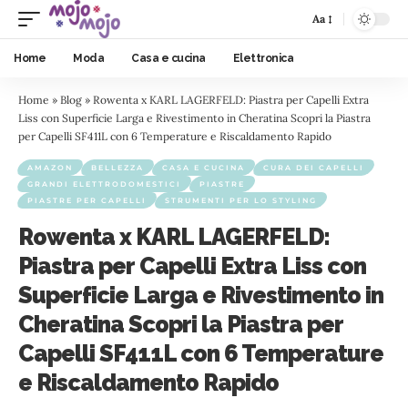
Aa
Home
Moda
Casa e cucina
Elettronica
Home
»
Blog
»
Rowenta x KARL LAGERFELD: Piastra per Capelli Extra
Liss con Superficie Larga e Rivestimento in Cheratina Scopri la Piastra
per Capelli SF411L con 6 Temperature e Riscaldamento Rapido
AMAZON
BELLEZZA
CASA E CUCINA
CURA DEI CAPELLI
GRANDI ELETTRODOMESTICI
PIASTRE
PIASTRE PER CAPELLI
STRUMENTI PER LO STYLING
Rowenta x KARL LAGERFELD:
Piastra per Capelli Extra Liss con
Superficie Larga e Rivestimento in
Cheratina Scopri la Piastra per
Capelli SF411L con 6 Temperature
e Riscaldamento Rapido