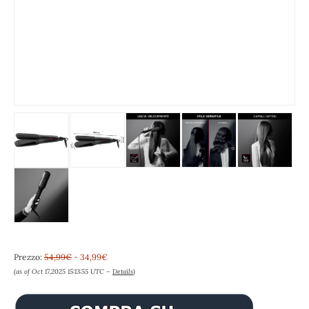
Prezzo:
54,99€
- 34,99€
(as of Oct 17,2025 15:13:55 UTC –
Details
)