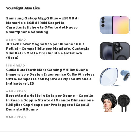
You Might Also Like
Samsung Galaxy A25 5G Blue – 128GB di
Memoria e 6GB di RAM Scopri le
Caratteristiche e le Offerte del Nuovo
Smartphone Samsung
0 MIN READ
JETech Cover Magnetica per iPhone 16 6.1
Pollici – Compatibile con MagSafe, Custodia
Slim Retro Matte Traslucida e Antishock
(Nera)
1 MIN READ
Cuffie Bluetooth Mars Gaming MHIB2: Suono
Immersivo e Design Ergonomico Cuffie Wireless
Ultra-Compatte con 24 Ore di Riproduzione e
Indicatore LED
4 MIN READ
Berretto da Notte in Seta per Donne – Capello
in Raso a Doppio Strato di Grande Dimensione
Il Miglior Copricapo per Proteggere i Capelli
Durante il Sonno
0 MIN READ