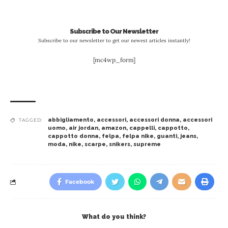
Subscribe to Our Newsletter
Subscribe to our newsletter to get our newest articles instantly!
[mc4wp_form]
abbigliamento
,
accessori
,
accessori donna
,
accessori
TAGGED:
uomo
,
air jordan
,
amazon
,
cappelli
,
cappotto
,
cappotto donna
,
felpa
,
felpa nike
,
guanti
,
jeans
,
moda
,
nike
,
scarpe
,
snikers
,
supreme
Facebook
What do you think?