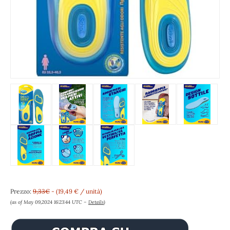
Prezzo:
9,33€
- (19,49 € / unità)
(as of May 09,2024 16:23:44 UTC –
Details
)