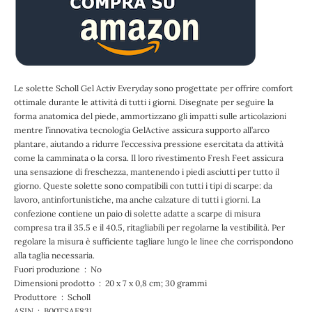
Le solette Scholl Gel Activ Everyday sono progettate per offrire comfort
ottimale durante le attività di tutti i giorni. Disegnate per seguire la
forma anatomica del piede, ammortizzano gli impatti sulle articolazioni
mentre l’innovativa tecnologia GelActive assicura supporto all’arco
plantare, aiutando a ridurre l’eccessiva pressione esercitata da attività
come la camminata o la corsa. Il loro rivestimento Fresh Feet assicura
una sensazione di freschezza, mantenendo i piedi asciutti per tutto il
giorno. Queste solette sono compatibili con tutti i tipi di scarpe: da
lavoro, antinfortunistiche, ma anche calzature di tutti i giorni. La
confezione contiene un paio di solette adatte a scarpe di misura
compresa tra il 35.5 e il 40.5, ritagliabili per regolarne la vestibilità. Per
regolare la misura è sufficiente tagliare lungo le linee che corrispondono
alla taglia necessaria.
Fuori produzione ‏ : ‎ No
Dimensioni prodotto ‏ : ‎ 20 x 7 x 0,8 cm; 30 grammi
Produttore ‏ : ‎ Scholl
ASIN ‏ : ‎ B00TSAE83I