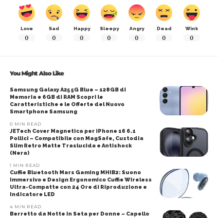
Love
Sad
Happy
Sleepy
Angry
Dead
Wink
0
0
0
0
0
0
0
You Might Also Like
Samsung Galaxy A25 5G Blue – 128GB di
Memoria e 6GB di RAM Scopri le
Caratteristiche e le Offerte del Nuovo
Smartphone Samsung
0 MIN READ
JETech Cover Magnetica per iPhone 16 6.1
Pollici – Compatibile con MagSafe, Custodia
Slim Retro Matte Traslucida e Antishock
(Nera)
1 MIN READ
Cuffie Bluetooth Mars Gaming MHIB2: Suono
Immersivo e Design Ergonomico Cuffie Wireless
Ultra-Compatte con 24 Ore di Riproduzione e
Indicatore LED
4 MIN READ
Berretto da Notte in Seta per Donne – Capello