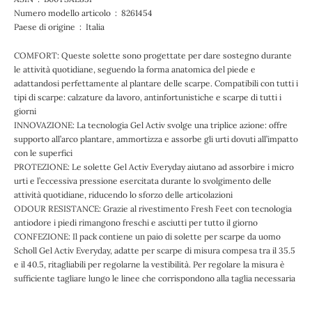
Numero modello articolo ‏ : ‎ 8261454
Paese di origine ‏ : ‎ Italia
COMFORT: Queste solette sono progettate per dare sostegno durante
le attività quotidiane, seguendo la forma anatomica del piede e
adattandosi perfettamente al plantare delle scarpe. Compatibili con tutti i
tipi di scarpe: calzature da lavoro, antinfortunistiche e scarpe di tutti i
giorni
INNOVAZIONE: La tecnologia Gel Activ svolge una triplice azione: offre
supporto all’arco plantare, ammortizza e assorbe gli urti dovuti all’impatto
con le superfici
PROTEZIONE: Le solette Gel Activ Everyday aiutano ad assorbire i micro
urti e l’eccessiva pressione esercitata durante lo svolgimento delle
attività quotidiane, riducendo lo sforzo delle articolazioni
ODOUR RESISTANCE: Grazie al rivestimento Fresh Feet con tecnologia
antiodore i piedi rimangono freschi e asciutti per tutto il giorno
CONFEZIONE: Il pack contiene un paio di solette per scarpe da uomo
Scholl Gel Activ Everyday, adatte per scarpe di misura compesa tra il 35.5
e il 40.5, ritagliabili per regolarne la vestibilità. Per regolare la misura è
sufficiente tagliare lungo le linee che corrispondono alla taglia necessaria