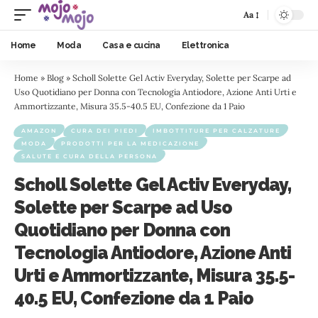
Aa
Home
Moda
Casa e cucina
Elettronica
Home
»
Blog
»
Scholl Solette Gel Activ Everyday, Solette per Scarpe ad
Uso Quotidiano per Donna con Tecnologia Antiodore, Azione Anti Urti e
Ammortizzante, Misura 35.5-40.5 EU, Confezione da 1 Paio
AMAZON
CURA DEI PIEDI
IMBOTTITURE PER CALZATURE
MODA
PRODOTTI PER LA MEDICAZIONE
SALUTE E CURA DELLA PERSONA
Scholl Solette Gel Activ Everyday,
Solette per Scarpe ad Uso
Quotidiano per Donna con
Tecnologia Antiodore, Azione Anti
Urti e Ammortizzante, Misura 35.5-
40.5 EU, Confezione da 1 Paio