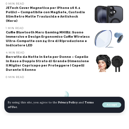
0 MIN READ
JETech Cover Magnetica per iPhone 16 6.1
Pollici – Compatibile con MagSafe, Custodia
Slim Retro Matte Traslucida e Antishock
(Nera)
1 MIN READ
Cuffie Bluetooth Mars Gaming MHIB2: Suono
Immersivo e Design Ergonomico Cuffie Wireless
Ultra-Compatte con 24 Ore di Riproduzione e
Indicatore LED
4 MIN READ
Berretto da Notte in Seta per Donne – Capello
in Raso a Doppio Strato di Grande Dimensione
Il Miglior Copricapo per Proteggere i Capelli
Durante il Sonno
0 MIN READ
By using this site, you agree to the
Privacy Policy
and
Terms
Accept
of Use
.
© 2022 mojomojo