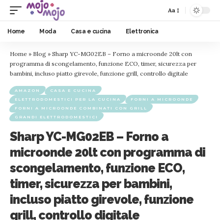
Aa
Home
Moda
Casa e cucina
Elettronica
Home
»
Blog
»
Sharp YC-MG02EB – Forno a microonde 20lt con
programma di scongelamento, funzione ECO, timer, sicurezza per
bambini, incluso piatto girevole, funzione grill, controllo digitale
AMAZON
CASA E CUCINA
ELETTRODOMESTICI PER LA CUCINA
FORNI A MICROONDE
FORNI A MICROONDE COMBINATI CON GRILL
GRANDI ELETTRODOMESTICI
Sharp YC-MG02EB – Forno a
microonde 20lt con programma di
scongelamento, funzione ECO,
timer, sicurezza per bambini,
incluso piatto girevole, funzione
grill, controllo digitale