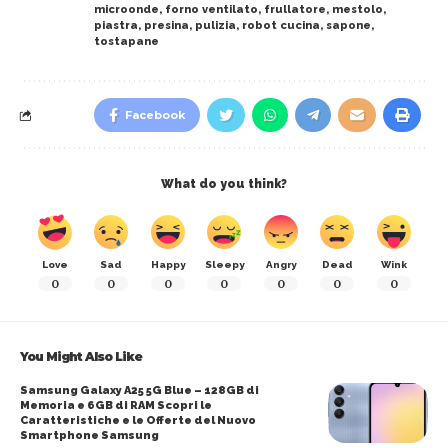
microonde
,
forno ventilato
,
frullatore
,
mestolo
,
piastra
,
presina
,
pulizia
,
robot cucina
,
sapone
,
tostapane
Facebook
What do you think?
Love
Sad
Happy
Sleepy
Angry
Dead
Wink
0
0
0
0
0
0
0
You Might Also Like
Samsung Galaxy A25 5G Blue – 128GB di
Memoria e 6GB di RAM Scopri le
Caratteristiche e le Offerte del Nuovo
Smartphone Samsung