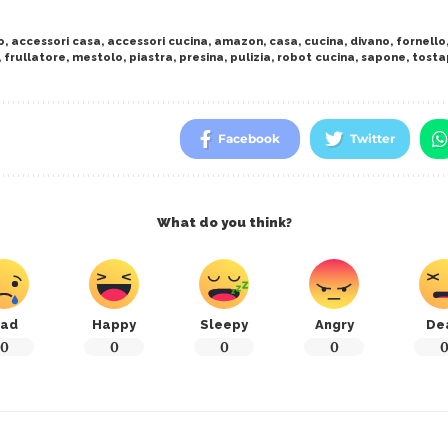
o
,
accessori casa
,
accessori cucina
,
amazon
,
casa
,
cucina
,
divano
,
fornello
,
frullatore
,
mestolo
,
piastra
,
presina
,
pulizia
,
robot cucina
,
sapone
,
tost
Facebook
Twitter
What do you think?
ad
Happy
Sleepy
Angry
De
0
0
0
0