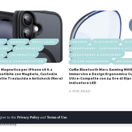
ES
AMAZON
BASIC CASES
AMAZON
ELECTRONICS
ELE
OVERS
ELECTRONICS
HEADPHONES - EARPHONES & ACC
CA
INFORMATICA
HEADPHONES & EARPHONES
ONES & COMMUNICATION
IN-EAR HEADPHONES
INFORMA
 Magnetica per iPhone 16 6.1
Cuffie Bluetooth Mars Gaming MHI
mpatibile con MagSafe, Custodia
Immersivo e Design Ergonomico Cu
atte Traslucida e Antishock (Nera)
Ultra-Compatte con 24 Ore di Rip
Indicatore LED
4 MIN READ
agree to the
Privacy Policy
and
Terms of Use
.
izionato)