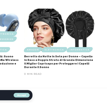
TTRONICA
ESSORIES
TICA
AMAZON
ELETTRONICA
INFORMATICA
B2: Suono
Berretto da Notte in Seta per Donne – Capello
ffie Wireless
in Raso a Doppio Strato di Grande Dimensione
roduzione e
Il Miglior Copricapo per Proteggere i Capelli
Durante il Sonno
0 MIN READ
Accept