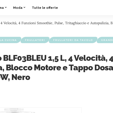
ina
Moda
Tutte le offerte
 Velocità, 4 Funzioni Smoothie, Pulse, Tritaghiaccio e Autopulizia, 
LA CUCINA
FRULLATORI
FRULLATORI DA TAVOLO
GRAND
 BLF03BLEU 1,5 L, 4 Velocità, 
a, Blocco Motore e Tappo Dosat
0W, Nero