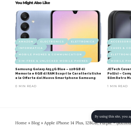
You Might Also Like
AMAZON
ELECTRONICS
ELETTRONICA
ACCESSORI
INFORMATICA
CASES & C
MOBILE PHONES & COMMUNICATION
ELETTRONI
SIM-FREE & UNLOCKED MOBILE PHONES
MOBILE PH
Samsung Galaxy A25 5G Blue – 128GB di
JETech Cover
Memoria e 6GB di RAM Scopri le Caratteristiche
Pollici – Co
e le Offerte del Nuovo Smartphone Samsung
Slim Retro M
0 MIN READ
1 MIN READ
By using this site, you 
Home
»
Blog
»
Apple iPhone 14 Plus, 128GB, Purple – (Ricond