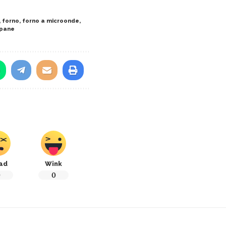
,
forno
,
forno a microonde
,
apane
ad
Wink
0
0