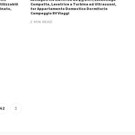
ilizzabili
Compatta, Lavatrice a Turbina ad Ultrasuoni,
inato,
for Appartamento Domestico Dormitorio
Campeggio RV Viaggi
2 MIN READ
42