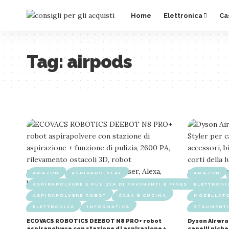
Home
Elettronica
Ca
Tag:
airpods
AMAZON
ASPIRAPOLVERE
AMAZON
ASPIRAPOLVERE E PULIZIA DI PAVIMENTI E FINESTRE
ELETTRONI
ASPIRAPOLVERE ROBOT
CASA E CUCINA
MODELLATO
ELETTRONICA
INFORMATICA
STRUMENTI
ECOVACS ROBOTICS DEEBOT N8 PRO+ robot
Dyson Airwra
aspirapolvere con stazione di aspirazione +
capelli nich