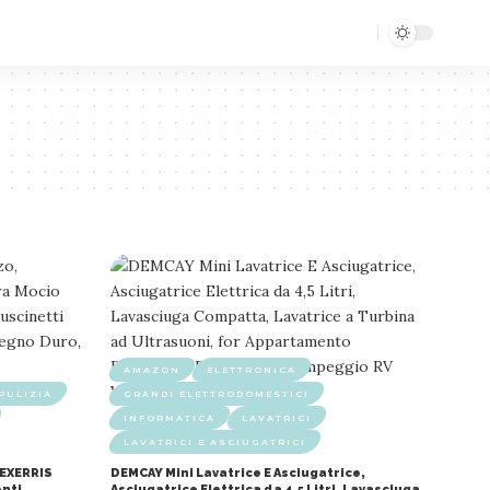
AMAZON
ELETTRONICA
PULIZIA
GRANDI ELETTRODOMESTICI
INFORMATICA
LAVATRICI
LAVATRICI E ASCIUGATRICI
MEXERRIS
DEMCAY Mini Lavatrice E Asciugatrice,
enti
Asciugatrice Elettrica da 4,5 Litri, Lavasciuga