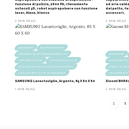
funzione di pulizia, 2600 PA, rilevamento
ad aria calda
ostacoli 3D, robot aspirapolvere con funzione
del petto, fe
laser, Alexa, bianco
accessori,
2 MIN READ
2 MIN READ
AMAZON
ELETTRONICA
GRANDI ELETTRODOMESTICI
AMAZON
INFORMATICA
LAVASTOVIGLIE
ASPIRAPOL
LAVASTOVIGLIE E SCOLAPIATTI
CASA E CU
LAVASTOVIGLIE STANDARD
INFORMATI
SAMSUNG Lavastoviglie, Argento, 85 X 60 X 60
Xiaomi BHR61
1 MIN READ
2 MIN READ
1