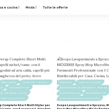
sa e cucina
Moda
Tutte le offerte
BELLEZZA
CURA DEI CAPELLI
AMAZON
CASA E CUCINA
CA
INFORMATICA
DETERGENTI E PRODOTTI PER LA 
RI AD ARIA CALDA
ELETTRONICA
INFORMATICA
 PER LO STYLING
MOP BAGNATO E ASCIUTTO
p Complete Short Multi Styler per
Scopa Lavapavimenti a Spruzzo, 
el/rame, con 6 accessori, bigodini
Spray Mop Microfibra Mocio Pavim