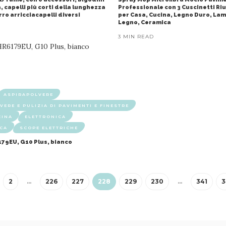
, capelli più corti della lunghezza
Professionale con 3 Cuscinetti Riut
rro arricciacapelli diversi
per Casa, Cucina, Legno Duro, Lam
Legno, Ceramica
3 MIN READ
ASPIRAPOLVERE
VERE E PULIZIA DI PAVIMENTI E FINESTRE
CINA
ELETTRONICA
CA
SCOPE ELETTRICHE
79EU, G10 Plus, bianco
2
…
226
227
228
229
230
…
341
3