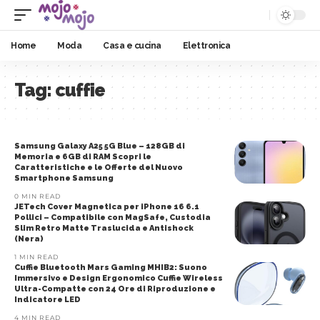
Home
Moda
Casa e cucina
Elettronica
Tag:
cuffie
Samsung Galaxy A25 5G Blue – 128GB di
Memoria e 6GB di RAM Scopri le
Caratteristiche e le Offerte del Nuovo
Smartphone Samsung
0 MIN READ
JETech Cover Magnetica per iPhone 16 6.1
Pollici – Compatibile con MagSafe, Custodia
Slim Retro Matte Traslucida e Antishock
(Nera)
1 MIN READ
Cuffie Bluetooth Mars Gaming MHIB2: Suono
Immersivo e Design Ergonomico Cuffie Wireless
Ultra-Compatte con 24 Ore di Riproduzione e
Indicatore LED
4 MIN READ