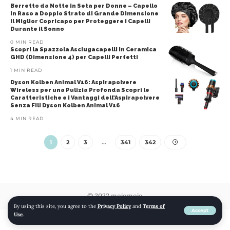
Berretto da Notte in Seta per Donne – Capello
in Raso a Doppio Strato di Grande Dimensione
Il Miglior Copricapo per Proteggere i Capelli
Durante il Sonno
0 MIN READ
Scopri la Spazzola Asciugacapelli in Ceramica
GHD (Dimensione 4) per Capelli Perfetti
1 MIN READ
Dyson Kolben Animal V16: Aspirapolvere
Wireless per una Pulizia Profonda Scopri le
Caratteristiche e i Vantaggi dell’Aspirapolvere
Senza Fili Dyson Kolben Animal V16
4 MIN READ
1
2
3
…
341
342
© 2022 mojomojo
By using this site, you agree to the
Privacy Policy
and
Terms of
Accept
Use
.