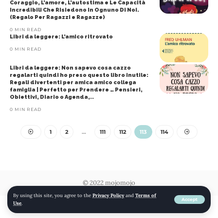
Coraggio, L’amore, L’autostima e Le Capacità
Incredibili Che Risiedono In Ognuno Di Noi.
(Regalo Per Ragazzi e Ragazze)
0 MIN READ
Libri da leggere: L’amico ritrovato
0 MIN READ
Libri da leggere: Non sapevo cosa cazzo
regalarti quindi ho preso questo libro inutile:
Regali divertenti per amica amico collega
famiglia | Perfetto per Prendere … Pensieri,
Obiettivi, Diario o Agenda,..
0 MIN READ
1
2
…
111
112
113
114
© 2022 mojomojo
By using this site, you agree to the
Privacy Policy
and
Terms of
Accept
Use
.