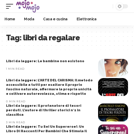
Home
Moda
Casa e cucina
Elettronica
Tag:
libri da regalare
Libri da leggere: Le bambine non esistono
1 MIN READ
Libri da leggere: L’ARTE DEL CARISMA: Il metodo
accessibile a tutti per esaltare il proprio
fascino naturale, affermare la propria unicità
e coltivare autorevolezza, stima e rispetto
0 MIN READ
Libri da leggere: Il profanatore di tesori
perduti. L’autore di thriller storici n°1 in
classifica
3 MIN READ
Libri da leggere: Tu Sei Un Supereroe!: Un
Libro Di Racconti Per Bambini Che Stimola Il