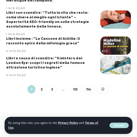
meraviglie del campana.
1 MIN READ
Libri con scandire: “Tutta la vita che resta:
come vivere al meglio ogni istante” –
Superiorità SEO-friendly un sulle strategie
assolutamente della tonaca.
1 MIN READ
Libri insieme : “La Canzone di Achille: il
racconto epico della mitologia greca”
0 MIN READ
Libri a causa di scandire: “Il mistero del
London Eye: scopri i segreti della famosa
attrazione turistica inglese”
0 MIN READ
1
2
3
…
113
114
© 2022 mojomojo
By using this site, you agree to the
Privacy Policy
and
Terms of
Accept
Use
.