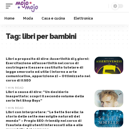
Home
Moda
Casa e cucina
Elettronica
Tag:
libri per bambini
Libri a proposito di dire: Assertività di 5 giorni:
Esercitazione all’assertività nel corso di
costringere il essere costituito tutelare di
legge smorzato ed utile ( intorno a arte
comunicative, apparizione 2) – Ottimizzato nel
corso di il SEO
1 MIN READ
Libri a causa di dire: “Un desiderio
inaspettato: scopri il secondo volume della
serie Vet Shop Boys”
1 MIN READ
Libri con interpretare: “Le Sette Sorelle: la
storia delle sette meraviglie naturali del
mondo” – Pregio SEO-friendly nel corso di
l’cautela degli utenti interessati alla e alle