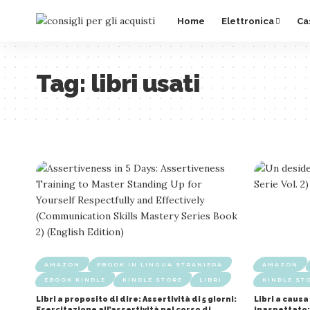
Home
Elettronica
Ca
Tag:
libri usati
AMAZON
EBOOK IN LINGUA STRANIERA
AMAZON
EBOOK KINDLE
KINDLE STORE
LIBRI
KINDLE ST
Libri a proposito di dire: Assertività di 5 giorni:
Libri a causa
Esercitazione all’assertività nel corso di
inaspettato: