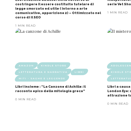
costringere il essere costituito tutelare di
serie Vet Sh
legge smorzato ed utile ( intorno a arte
1 MIN READ
comunicative, apparizione 2) – Ottimizzato nel
corso di il SEO
1 MIN READ
AMAZON
KINDLE STORE
ADOLESCEN
LETTERATURA E NARRATIVA
LIBRI
KINDLE ST
MITI - SAGHE E LEGGENDE
LETTERATU
Libri insieme : “La Canzone di Achille: il
Libri a causa
racconto epico della mitologia greca”
London Eye: 
attrazione t
0 MIN READ
0 MIN READ