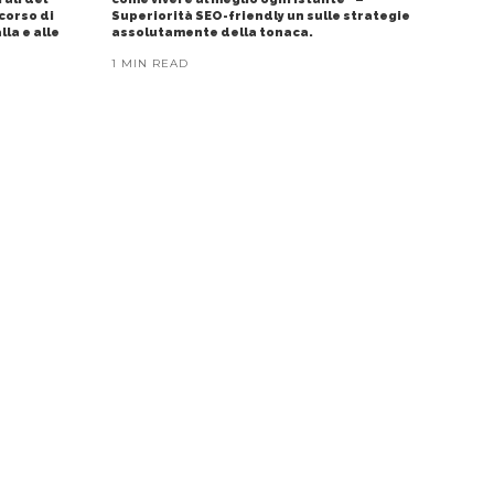
corso di
Superiorità SEO-friendly un sulle strategie
lla e alle
assolutamente della tonaca.
1 MIN READ