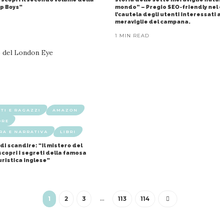
op Boys”
mondo” – Pregio SEO-friendly nel 
l’cautela degli utenti interessati a
meraviglie del campana.
1 MIN READ
TI E RAGAZZI
AMAZON
ORE
RA E NARRATIVA
LIBRI
 di scandire: “Il mistero del
scopri i segreti della famosa
uristica inglese”
1
2
3
…
113
114