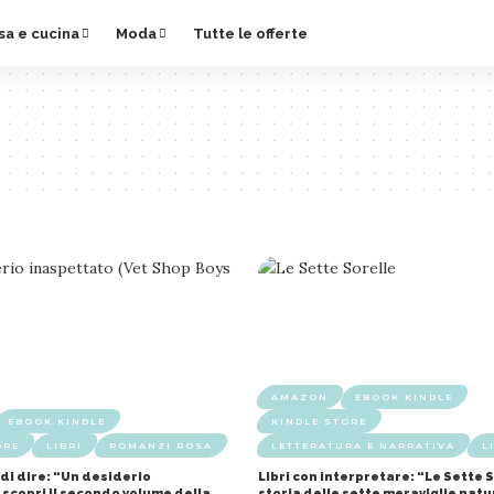
sa e cucina
Moda
Tutte le offerte
AMAZON
EBOOK KINDLE
EBOOK KINDLE
KINDLE STORE
ORE
LIBRI
ROMANZI ROSA
LETTERATURA E NARRATIVA
L
 di dire: “Un desiderio
Libri con interpretare: “Le Sette S
 scopri il secondo volume della
storia delle sette meraviglie natu