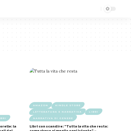
AMAZON
KINDLE STORE
LETTERATURA E NARRATIVA
LIBRI
IBRI
NARRATIVA DI GENERE
orelle: la
Libri con scandire: “Tutta la vita che resta:
rali del
come vivere al meglio ogni istante” –