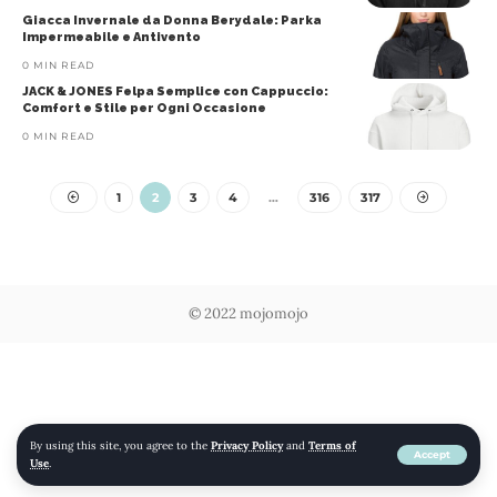
Giacca Invernale da Donna Berydale: Parka
Impermeabile e Antivento
0 MIN READ
JACK & JONES Felpa Semplice con Cappuccio:
Comfort e Stile per Ogni Occasione
0 MIN READ
1
2
3
4
…
316
317
© 2022 mojomojo
By using this site, you agree to the
Privacy Policy
and
Terms of
Accept
Use
.