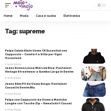
Home
Moda
Casa e cucina
Elettronica
Tag:
supreme
Felpa Calvin Klein Uomo CK Essential con
Cappuccio – Comfort e Stile per Ogni
Occasione
0 MIN READ
Jeans Donna Loose Mid Low Rise: Pantaloni
Vintage Streetwear a Gamba Larga in Denim
0 MIN READ
Jeans Slim Fit da Uomo Evoga: Pantaloni
Casual in Denim Blu
0 MIN READ
Felpa con Cappuccio da Uomo a Maniche
Lunghe con Tasche Zip – Sweatshirt Casual
0 MIN READ