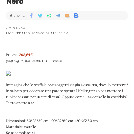
Nero
SHARE
3 MIN READ
LAST UPDATED: 2025/08/02 AT 11:09 PM
Prezzo:
208,64€
(as of Aug 02,2025 22:09:07 UTC –
Details
)
Immagina che lo scaffale portaoggetti sia già a casa tua, dove lo metterai?
In salotto per decorare una parete spenta? Nell’ingresso per mettere i
tuoi necessari per uscire di casa? Oppure come una consolle in corridoio?
Tutto spetta a te.
Dimensioni: 80*25*80 cm, 100*25*80 cm, 120*25*80 cm
Materiale: metallo
Se assemblato: sì