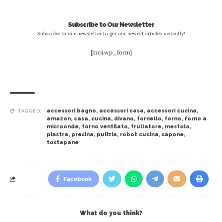
Subscribe to Our Newsletter
Subscribe to our newsletter to get our newest articles instantly!
[mc4wp_form]
accessori bagno
,
accessori casa
,
accessori cucina
,
TAGGED:
amazon
,
casa
,
cucina
,
divano
,
fornello
,
forno
,
forno a
microonde
,
forno ventilato
,
frullatore
,
mestolo
,
piastra
,
presina
,
pulizia
,
robot cucina
,
sapone
,
tostapane
Facebook
What do you think?