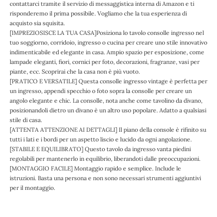
contattarci tramite il servizio di messaggistica interna di Amazon e ti
risponderemo il prima possibile. Vogliamo che la tua esperienza di
acquisto sia squisita.
[IMPREZIOSISCE LA TUA CASA]Posiziona lo tavolo consolle ingresso nel
tuo soggiorno, corridoio, ingresso o cucina per creare uno stile innovativo
indimenticabile ed elegante in casa. Ampio spazio per esposizione, come
lampade eleganti, fiori, cornici per foto, decorazioni, fragranze, vasi per
piante, ecc. Scoprirai che la casa non è più vuoto.
[PRATICO E VERSATILE] Questa consolle ingresso vintage è perfetta per
un ingresso, appendi specchio o foto sopra la consolle per creare un
angolo elegante e chic. La consolle, nota anche come tavolino da divano,
posizionandoli dietro un divano è un altro uso popolare. Adatto a qualsiasi
stile di casa.
[ATTENTA ATTENZIONE AI DETTAGLI] Il piano della console è rifinito su
tutti i lati e i bordi per un aspetto liscio e lucido da ogni angolazione.
[STABILE E EQUILIBRATO] Questo tavolo da ingresso vanta piedini
regolabili per mantenerlo in equilibrio, liberandoti dalle preoccupazioni.
[MONTAGGIO FACILE] Montaggio rapido e semplice. Include le
istruzioni. Basta una persona e non sono necessari strumenti aggiuntivi
per il montaggio.