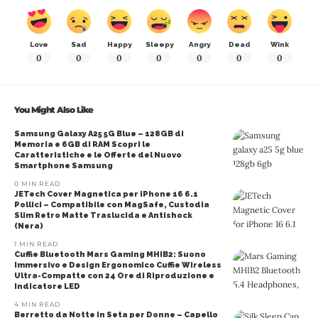
Love
Sad
Happy
Sleepy
Angry
Dead
Wink
0
0
0
0
0
0
0
You Might Also Like
Samsung Galaxy A25 5G Blue – 128GB di
Memoria e 6GB di RAM Scopri le
Caratteristiche e le Offerte del Nuovo
Smartphone Samsung
0 MIN READ
JETech Cover Magnetica per iPhone 16 6.1
Pollici – Compatibile con MagSafe, Custodia
Slim Retro Matte Traslucida e Antishock
(Nera)
1 MIN READ
Cuffie Bluetooth Mars Gaming MHIB2: Suono
Immersivo e Design Ergonomico Cuffie Wireless
Ultra-Compatte con 24 Ore di Riproduzione e
Indicatore LED
4 MIN READ
Berretto da Notte in Seta per Donne – Capello