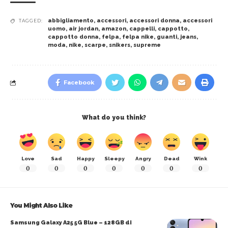
abbigliamento
,
accessori
,
accessori donna
,
accessori
TAGGED:
uomo
,
air jordan
,
amazon
,
cappelli
,
cappotto
,
cappotto donna
,
felpa
,
felpa nike
,
guanti
,
jeans
,
moda
,
nike
,
scarpe
,
snikers
,
supreme
Facebook
What do you think?
Love
Sad
Happy
Sleepy
Angry
Dead
Wink
0
0
0
0
0
0
0
You Might Also Like
Samsung Galaxy A25 5G Blue – 128GB di