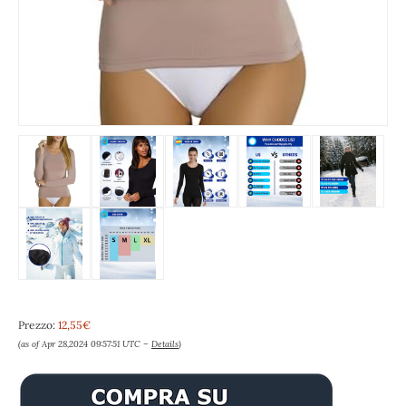
Prezzo:
12,55€
(as of Apr 28,2024 09:57:51 UTC –
Details
)