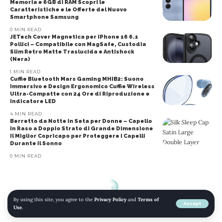
Memoria e 6GB di RAM Scopri le
Caratteristiche e le Offerte del Nuovo
Smartphone Samsung
0 MIN READ
JETech Cover Magnetica per iPhone 16 6.1
Pollici – Compatibile con MagSafe, Custodia
Slim Retro Matte Traslucida e Antishock
(Nera)
1 MIN READ
Cuffie Bluetooth Mars Gaming MHIB2: Suono
Immersivo e Design Ergonomico Cuffie Wireless
Ultra-Compatte con 24 Ore di Riproduzione e
Indicatore LED
4 MIN READ
Berretto da Notte in Seta per Donne – Capello
in Raso a Doppio Strato di Grande Dimensione
Il Miglior Copricapo per Proteggere i Capelli
Durante il Sonno
0 MIN READ
By using this site, you agree to the
Privacy Policy
and
Terms of
Accept
Use
.