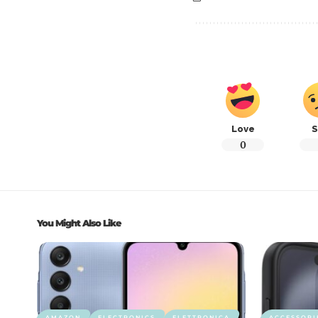
Love
S
0
You Might Also Like
AMAZON
ELECTRONICS
ELETTRONICA
ACCESSORI