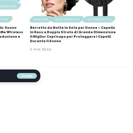
ESSORIES
TICA
AMAZON
ELETTRONICA
INFORMATICA
B2: Suono
Berretto da Notte in Seta per Donne – Capello
ffie Wireless
in Raso a Doppio Strato di Grande Dimensione
roduzione e
Il Miglior Copricapo per Proteggere i Capelli
Durante il Sonno
0 MIN READ
Accept
UMS AND FLOOR CARE
ltri e Strumenti di