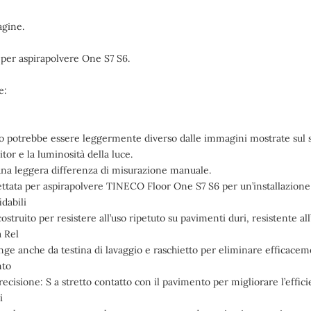
gine.
per aspirapolvere One S7 S6.
e:
colo potrebbe essere leggermente diverso dalle immagini mostrate sul si
tor e la luminosità della luce.
 una leggera differenza di misurazione manuale.
ettata per aspirapolvere TINECO Floor One S7 S6 per un’installazione
idabili
costruito per resistere all’uso ripetuto su pavimenti duri, resistente 
a Rel
nge anche da testina di lavaggio e raschietto per eliminare efficacem
nto
recisione: S a stretto contatto con il pavimento per migliorare l’efficie
i