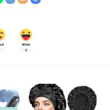
ad
Wink
0
0
TTRONICA