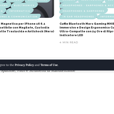
OVERS
ELECTRONICS
HEADPHONES - EARPHONES & ACC
CA
INFORMATICA
HEADPHONES & EARPHONES
ONES & COMMUNICATION
IN-EAR HEADPHONES
INFORMA
 Magnetica per iPhone 16 6.1
Cuffie Bluetooth Mars Gaming MHI
mpatibile con MagSafe, Custodia
Immersivo e Design Ergonomico Cu
atte Traslucida e Antishock (Nera)
Ultra-Compatte con 24 Ore di Rip
Indicatore LED
4 MIN READ
agree to the
Privacy Policy
and
Terms of Use
.
Spazzole, Filtri e Strumenti di Manutenzione
E & KITCHEN
INFORMATICA
VACUUM ACCESSORIES
VACU
 Set Completo con Spazzole, Fi