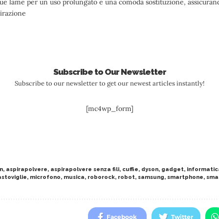
due lame per un uso prolungato e una comoda sostituzione, assicuran
pirazione
Subscribe to Our Newsletter
Subscribe to our newsletter to get our newest articles instantly!
[mc4wp_form]
n
,
aspirapolvere
,
aspirapolvere senza fili
,
cuffie
,
dyson
,
gadget
,
informatic
astoviglie
,
microfono
,
musica
,
roborock
,
robot
,
samsung
,
smartphone
,
sma
Facebook
Twitter