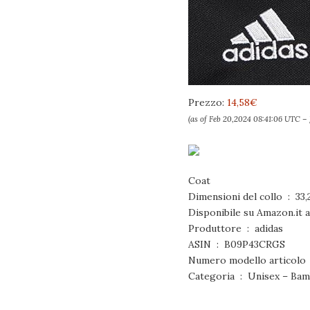
Prezzo:
14,58€
(as of Feb 20,2024 08:41:06 UTC –
Coat
Dimension
Produttore ‏ : ‎ adidas
ASIN ‏ : ‎ B09P43CRGS
N
Categoria ‏ : ‎ Unisex