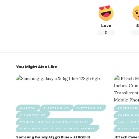
Love
S
0
You Might Also Like
AMAZON
ELECTRONICS
ELETTRONICA
ACCESSORI
INFORMATICA
CASES & C
MOBILE PHONES & COMMUNICATION
ELETTRONI
SIM-FREE & UNLOCKED MOBILE PHONES
MOBILE P
Samsung Galaxy A25 5G Blue – 128GB di
JETech Cover