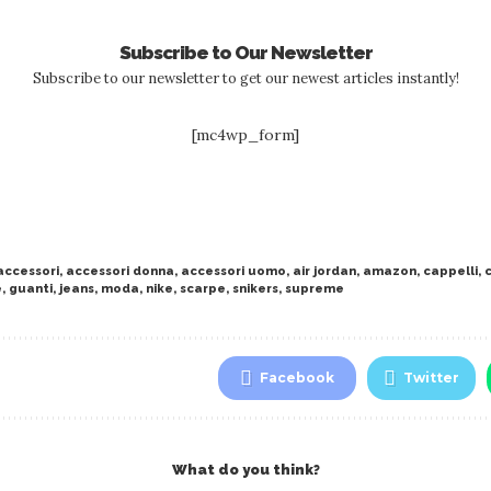
Subscribe to Our Newsletter
Subscribe to our newsletter to get our newest articles instantly!
[mc4wp_form]
accessori
,
accessori donna
,
accessori uomo
,
air jordan
,
amazon
,
cappelli
,
e
,
guanti
,
jeans
,
moda
,
nike
,
scarpe
,
snikers
,
supreme
Facebook
Twitter
What do you think?