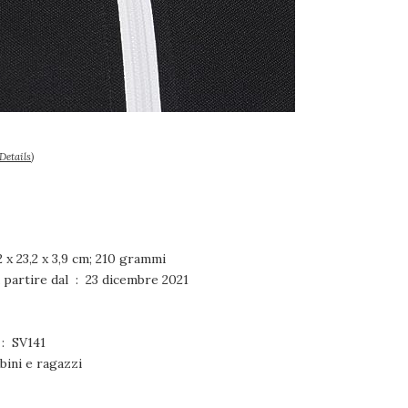
Details
)
i del collo ‏ : ‎ 33,2 x 23,2 x 3,9 cm; 210 grammi
Disponibile su Amazon.it a partire dal ‏ : ‎ 23 dicembre 2021
umero modello articolo ‏ : ‎ SV141
 – Bambini e ragazzi