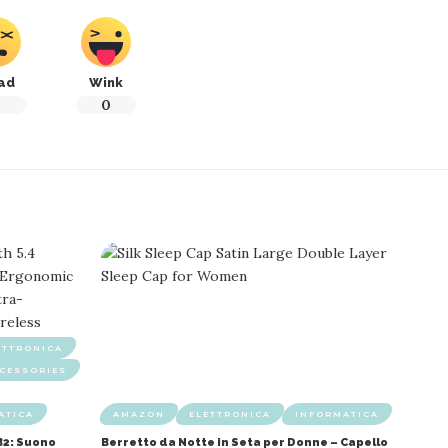
ad
Wink
0
0
ETTRONICA
CESSORIES
ATICA
AMAZON
ELETTRONICA
INFORMATICA
B2: Suono
Berretto da Notte in Seta per Donne – Capello