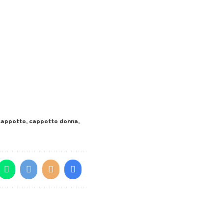
cappotto
,
cappotto donna
,