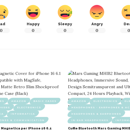
ad
Happy
Sleepy
Angry
De
0
0
0
0
ES
AMAZON
BASIC CASES
AMAZON
ELECTRONICS
EL
OVERS
ELECTRONICS
HEADPHONES - EARPHONES & AC
CA
INFORMATICA
HEADPHONES & EARPHONES
HONES & COMMUNICATION
IN-EAR HEADPHONES
INFORM
 Magnetica per iPhone 16 6.1
Cuffie Bluetooth Mars Gaming MHI