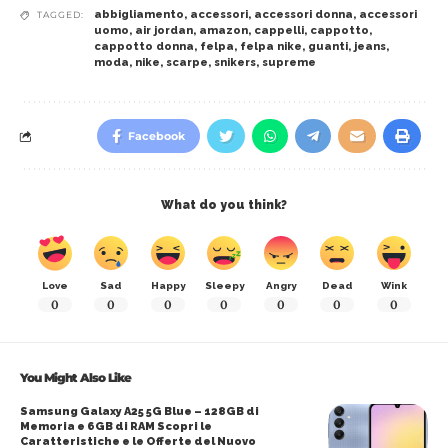
abbigliamento
,
accessori
,
accessori donna
,
accessori
TAGGED:
uomo
,
air jordan
,
amazon
,
cappelli
,
cappotto
,
cappotto donna
,
felpa
,
felpa nike
,
guanti
,
jeans
,
moda
,
nike
,
scarpe
,
snikers
,
supreme
Facebook
What do you think?
Love
Sad
Happy
Sleepy
Angry
Dead
Wink
0
0
0
0
0
0
0
You Might Also Like
Samsung Galaxy A25 5G Blue – 128GB di
Memoria e 6GB di RAM Scopri le
Caratteristiche e le Offerte del Nuovo