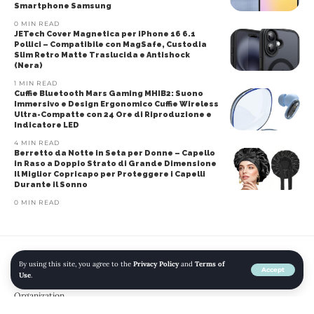
Smartphone Samsung
0 MIN READ
JETech Cover Magnetica per iPhone 16 6.1
Pollici – Compatibile con MagSafe, Custodia
Slim Retro Matte Traslucida e Antishock
(Nera)
1 MIN READ
Cuffie Bluetooth Mars Gaming MHIB2: Suono
Immersivo e Design Ergonomico Cuffie Wireless
Ultra-Compatte con 24 Ore di Riproduzione e
Indicatore LED
4 MIN READ
Berretto da Notte in Seta per Donne – Capello
in Raso a Doppio Strato di Grande Dimensione
Il Miglior Copricapo per Proteggere i Capelli
Durante il Sonno
0 MIN READ
By using this site, you agree to the
Privacy Policy
and
Terms of
Home
»
Blog
»
Aliexpress – 2 Pairs Sticky Hook Set for Air Conditioner TV
Accept
Use
.
Remote Control Strong Hanger Plastic Key Wall Racks Holder Home
Organization