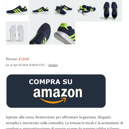
Prezzo:
47,85€
(as of Apr 05,2024 15:40:01 UTC –
Details
)
Ispirate alla corsa. Reinventate per affrontare la giornata. Eleganti,
semplici e incentrate sulla comodità. La tomaia in mesh e la sensazione di
comfort e ammortizzazione di queste scarpe da running adidas ti fanno