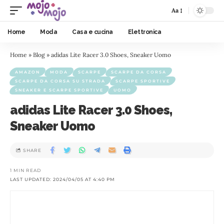
Aa
Home
Moda
Casa e cucina
Elettronica
Home
»
Blog
»
adidas Lite Racer 3.0 Shoes, Sneaker Uomo
AMAZON
MODA
SCARPE
SCARPE DA CORSA
SCARPE DA CORSA SU STRADA
SCARPE SPORTIVE
SNEAKER E SCARPE SPORTIVE
UOMO
adidas Lite Racer 3.0 Shoes,
Sneaker Uomo
SHARE
1 MIN READ
LAST UPDATED: 2024/04/05 AT 4:40 PM