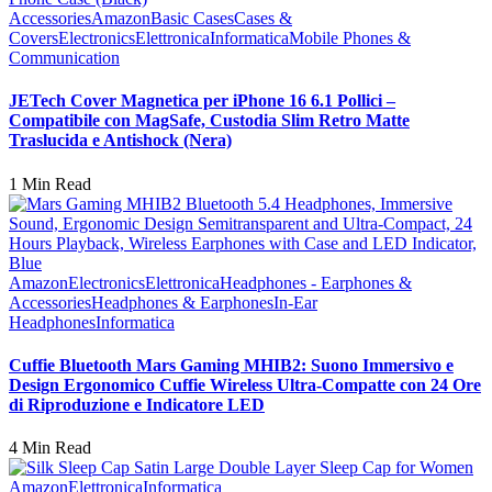
Accessories
Amazon
Basic Cases
Cases &
Covers
Electronics
Elettronica
Informatica
Mobile Phones &
Communication
JETech Cover Magnetica per iPhone 16 6.1 Pollici –
Compatibile con MagSafe, Custodia Slim Retro Matte
Traslucida e Antishock (Nera)
1 Min Read
Amazon
Electronics
Elettronica
Headphones - Earphones &
Accessories
Headphones & Earphones
In-Ear
Headphones
Informatica
Cuffie Bluetooth Mars Gaming MHIB2: Suono Immersivo e
Design Ergonomico Cuffie Wireless Ultra-Compatte con 24 Ore
di Riproduzione e Indicatore LED
4 Min Read
Amazon
Elettronica
Informatica