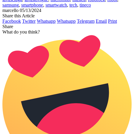
samsung
,
smartphone
,
smartwatch
,
tech
,
tineco
marcello
05/13/2024
Share this Article
Facebook
Twitter
Whatsapp
Whatsapp
Telegram
Email
Print
Share
What do you think?