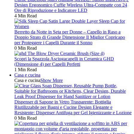
Design Ergonomico Cuffie Wireless Ultra-Compatte con 24
Ore di Riproduzione e Indicatore LED
4 Min Read
Berretto da Notte in Seta per Donne – Capello in Raso a
Doppio Strato di Grande Dimensione Il Miglior Copricapo
per Proteggere i Capelli Durante il Sonno
0 Min Read
Scopri la Spazzola Asciugacapelli in Ceramica GHD
(Dimensione 4) per Capelli Perfetti
1 Min Read
Casa e cucina
Casa e cucina
Show More
Dispenser di Sapone in Vetro Trasparente: Bottiglia
Riutilizzabile per Bagni e Cucine Design Elegante e
Resistente: Dispenser Antifuga per Gel Igienizzante e Lozione
0 Min Read