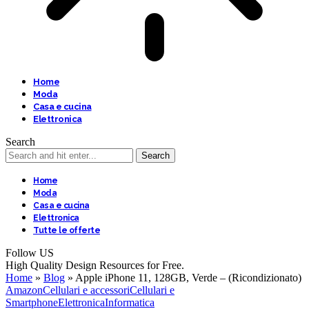
Home
Moda
Casa e cucina
Elettronica
Search
Home
Moda
Casa e cucina
Elettronica
Tutte le offerte
Follow US
High Quality Design Resources for Free.
Home
»
Blog
»
Apple iPhone 11, 128GB, Verde – (Ricondizionato)
Amazon
Cellulari e accessori
Cellulari e
Smartphone
Elettronica
Informatica