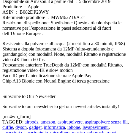
Disponibile su Amazon.it a partire dal ‏ : ‎ 5 dicembre 2019
Produttore ‏ : ‎ Apple
ASIN ‏ : ‎ B082DP23WY
Riferimento produttore ‏ : ‎ MWM62ZD/A-cr
Restrizioni di spedizione: Spedizione: Questo articolo rispetta le
normative per l’esportazione in paesi selezionati al di fuori
dell’Unione Europea.
Resistente alla polvere e all’acqua (2 metri fino a 30 minuti, IP68)
Sistema a doppia fotocamera da 12MP (ultra-grandangolo e
grandangolo) con modalità Notte, modalità Ritratto e registrazione
video 4K fino a 60 fps
Fotocamera anteriore TrueDepth da 12MP con modalità Ritratto,
registrazione video 4K e slow‐motion
Face ID per l’autenticazione sicura e Apple Pay
Chip A13 Bionic con Neural Engine di terza generazione
Subscribe to Our Newsletter
Subscribe to our newsletter to get our newest articles instantly!
[mc4wp_form]
TAGGED:
airpods
,
amazon
,
aspirapolvere
,
aspirapolvere senza fili
,
cuffie
,
dyson
,
gadget
,
informatica
,
iphone
,
lavapavimenti
,
lavasciuga
,
lavastoviglie
,
microfono
,
musica
,
roborock
,
robot
,