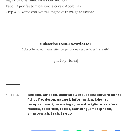
registrazione video 4K e slow‐motion
Face ID per l’autenticazione sicura e Apple Pay
Chip A13 Bionic con Neural Engine di terza generazione
Subscribe to Our Newsletter
Subscribe to our newsletter to get our newest articles instantly!
[mc4wp_form]
airpods
,
amazon
,
aspirapolvere
,
aspirapolvere senza
TAGGED:
fili
,
cuffie
,
dyson
,
gadget
,
informatica
,
iphone
,
lavapavimenti
,
lavasciuga
,
lavastoviglie
,
microfono
,
musica
,
roborock
,
robot
,
samsung
,
smartphone
,
smartwatch
,
tech
,
tineco