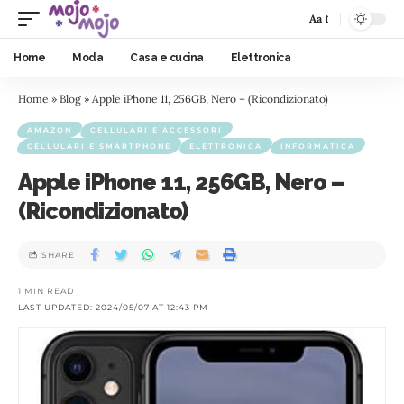
Aa
Home
Moda
Casa e cucina
Elettronica
Home
»
Blog
»
Apple iPhone 11, 256GB, Nero – (Ricondizionato)
AMAZON
CELLULARI E ACCESSORI
CELLULARI E SMARTPHONE
ELETTRONICA
INFORMATICA
Apple iPhone 11, 256GB, Nero –
(Ricondizionato)
SHARE
1 MIN READ
LAST UPDATED: 2024/05/07 AT 12:43 PM