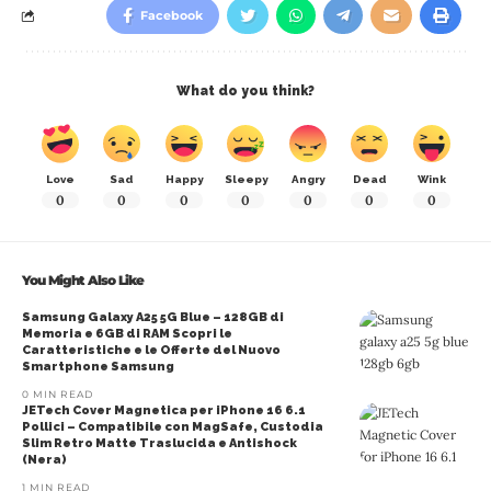
Facebook
What do you think?
Love
Sad
Happy
Sleepy
Angry
Dead
Wink
0
0
0
0
0
0
0
You Might Also Like
Samsung Galaxy A25 5G Blue – 128GB di
Memoria e 6GB di RAM Scopri le
Caratteristiche e le Offerte del Nuovo
Smartphone Samsung
0 MIN READ
JETech Cover Magnetica per iPhone 16 6.1
Pollici – Compatibile con MagSafe, Custodia
Slim Retro Matte Traslucida e Antishock
(Nera)
1 MIN READ