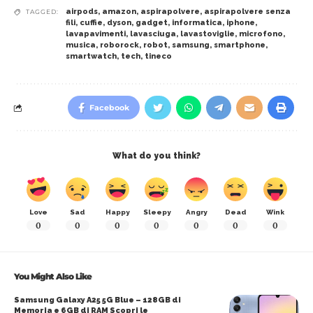
airpods
,
amazon
,
aspirapolvere
,
aspirapolvere senza
TAGGED:
fili
,
cuffie
,
dyson
,
gadget
,
informatica
,
iphone
,
lavapavimenti
,
lavasciuga
,
lavastoviglie
,
microfono
,
musica
,
roborock
,
robot
,
samsung
,
smartphone
,
smartwatch
,
tech
,
tineco
Facebook
What do you think?
Love
Sad
Happy
Sleepy
Angry
Dead
Wink
0
0
0
0
0
0
0
You Might Also Like
Samsung Galaxy A25 5G Blue – 128GB di
Memoria e 6GB di RAM Scopri le