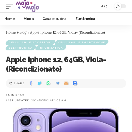
Aa
Home
Moda
Casa e cucina
Elettronica
Home
»
Blog
»
Apple Iphone 12, 64GB, Viola- (Ricondizionato)
CELLULARI E ACCESSORI
CELLULARI E SMARTPHONE
ELETTRONICA
INFORMATICA
Apple Iphone 12, 64GB, Viola-
(Ricondizionato)
SHARE
1 MIN READ
LAST UPDATED: 2024/03/02 AT 1:05 AM