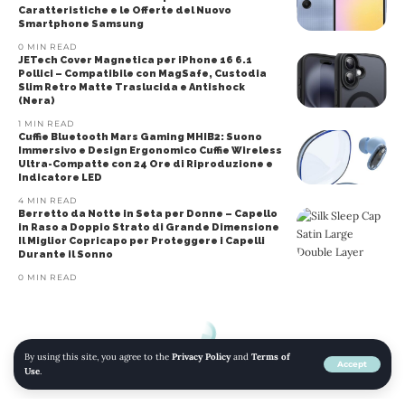
Caratteristiche e le Offerte del Nuovo
Smartphone Samsung
0 MIN READ
JETech Cover Magnetica per iPhone 16 6.1
Pollici – Compatibile con MagSafe, Custodia
Slim Retro Matte Traslucida e Antishock
(Nera)
1 MIN READ
Cuffie Bluetooth Mars Gaming MHIB2: Suono
Immersivo e Design Ergonomico Cuffie Wireless
Ultra-Compatte con 24 Ore di Riproduzione e
Indicatore LED
4 MIN READ
Berretto da Notte in Seta per Donne – Capello
in Raso a Doppio Strato di Grande Dimensione
Il Miglior Copricapo per Proteggere i Capelli
Durante il Sonno
0 MIN READ
By using this site, you agree to the
Privacy Policy
and
Terms of
Accept
Use
.