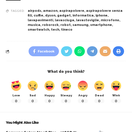
airpods
,
amazon
,
aspirapolvere
,
aspirapolvere senza
TAGGED:
fili
,
cuffie
,
dyson
,
gadget
,
informatica
,
iphone
,
lavapavimenti
,
lavasciuga
,
lavastoviglie
,
microfono
,
musica
,
roborock
,
robot
,
samsung
,
smartphone
,
smartwatch
,
tech
,
tineco
Facebook
What do you think?
Love
Sad
Happy
Sleepy
Angry
Dead
Wink
0
0
0
0
0
0
0
You Might Also Like