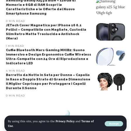
Samsung Galaxy A25 5G Blue – 128GB di
Memoria e 6GB di RAM Scopri le
Caratteristiche e le Offerte del Nuovo
Smartphone Samsung
0 MIN READ
JETech Cover Magnetica per iPhone 16 6.1
Pollici – Compatibile con MagSafe, Custodia
Slim Retro Matte Traslucida e Antishock
(Nera)
1 MIN READ
Cuffie Bluetooth Mars Gaming MHIB2: Suono
Immersivo e Design Ergonomico Cuffie Wireless
Ultra-Compatte con 24 Ore di Riproduzione e
Indicatore LED
4 MIN READ
Berretto da Notte in Seta per Donne – Capello
in Raso a Doppio Strato di Grande Dimensione
Il Miglior Copricapo per Proteggere i Capelli
Durante il Sonno
0 MIN READ
By using this site, you agree to the
Privacy Policy
and
Terms of
Accept
Use
.