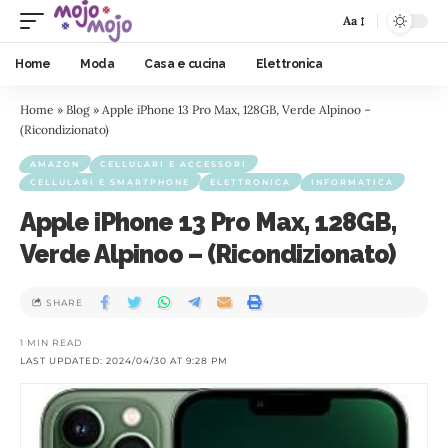
Aa
Home
Moda
Casa e cucina
Elettronica
Home
»
Blog
»
Apple iPhone 13 Pro Max, 128GB, Verde Alpinoo –
(Ricondizionato)
AMAZON
CELLULARI E ACCESSORI
CELLULARI E SMARTPHONE
ELETTRONICA
INFORMATICA
Apple iPhone 13 Pro Max, 128GB,
Verde Alpinoo – (Ricondizionato)
SHARE
1 MIN READ
LAST UPDATED: 2024/04/30 AT 9:28 PM