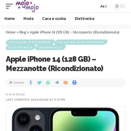
Aa
Home
Moda
Casa e cucina
Elettronica
Home
»
Blog
»
Apple iPhone 14 (128 GB) – Mezzanotte (Ricondizionato)
CELLULARI E ACCESSORI
CELLULARI E SMARTPHONE
ELETTRONICA
INFORMATICA
Apple iPhone 14 (128 GB) –
Mezzanotte (Ricondizionato)
SHARE
0 MIN READ
LAST UPDATED: 2024/03/06 AT 3:13 PM