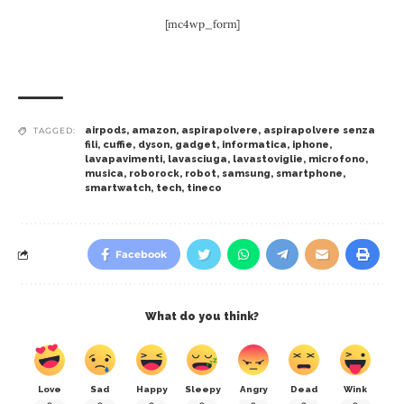
[mc4wp_form]
airpods
,
amazon
,
aspirapolvere
,
aspirapolvere senza
TAGGED:
fili
,
cuffie
,
dyson
,
gadget
,
informatica
,
iphone
,
lavapavimenti
,
lavasciuga
,
lavastoviglie
,
microfono
,
musica
,
roborock
,
robot
,
samsung
,
smartphone
,
smartwatch
,
tech
,
tineco
Facebook
What do you think?
Love
Sad
Happy
Sleepy
Angry
Dead
Wink