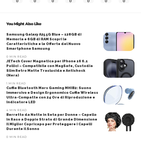
0
0
0
0
0
0
0
You Might Also Like
Samsung Galaxy A25 5G Blue – 128GB di
Memoria e 6GB di RAM Scopri le
Caratteristiche e le Offerte del Nuovo
Smartphone Samsung
0 MIN READ
JETech Cover Magnetica per iPhone 16 6.1
Pollici – Compatibile con MagSafe, Custodia
Slim Retro Matte Traslucida e Antishock
(Nera)
1 MIN READ
Cuffie Bluetooth Mars Gaming MHIB2: Suono
Immersivo e Design Ergonomico Cuffie Wireless
Ultra-Compatte con 24 Ore di Riproduzione e
Indicatore LED
4 MIN READ
Berretto da Notte in Seta per Donne – Capello
in Raso a Doppio Strato di Grande Dimensione
Il Miglior Copricapo per Proteggere i Capelli
Durante il Sonno
0 MIN READ