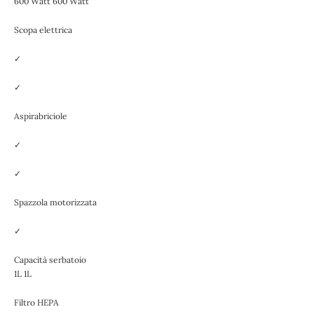
600 Watt 600 Watt
Scopa elettrica
✓
✓
Aspirabriciole
✓
✓
Spazzola motorizzata
✓
Capacità serbatoio
1L 1L
Filtro HEPA