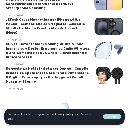
Caratteristiche e le Offerte del Nuovo
Smartphone Samsung
0 MIN READ
JETech Cover Magnetica per iPhone 16 6.1
Pollici – Compatibile con MagSafe, Custodia
Slim Retro Matte Traslucida e Antishock
(Nera)
1 MIN READ
Cuffie Bluetooth Mars Gaming MHIB2: Suono
Immersivo e Design Ergonomico Cuffie Wireless
Ultra-Compatte con 24 Ore di Riproduzione e
Indicatore LED
4 MIN READ
Berretto da Notte in Seta per Donne – Capello
in Raso a Doppio Strato di Grande Dimensione
Il Miglior Copricapo per Proteggere i Capelli
Durante il Sonno
0 MIN READ
By using this site, you agree to the
Privacy Policy
and
Terms of
Accept
Use
.