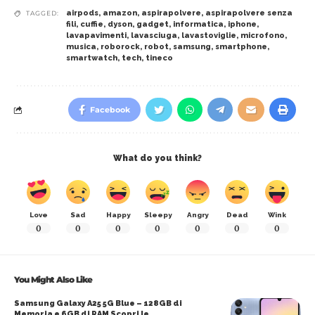
airpods
,
amazon
,
aspirapolvere
,
aspirapolvere senza
TAGGED:
fili
,
cuffie
,
dyson
,
gadget
,
informatica
,
iphone
,
lavapavimenti
,
lavasciuga
,
lavastoviglie
,
microfono
,
musica
,
roborock
,
robot
,
samsung
,
smartphone
,
smartwatch
,
tech
,
tineco
Facebook
What do you think?
Love
Sad
Happy
Sleepy
Angry
Dead
Wink
0
0
0
0
0
0
0
You Might Also Like
Samsung Galaxy A25 5G Blue – 128GB di
Memoria e 6GB di RAM Scopri le