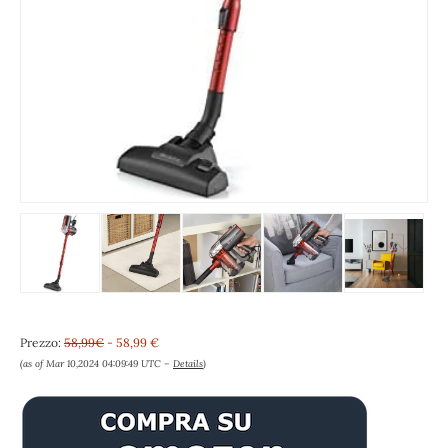
Prezzo:
58,99€
- 58,99 €
(as of Mar 10,2024 04:09:49 UTC –
Details
)