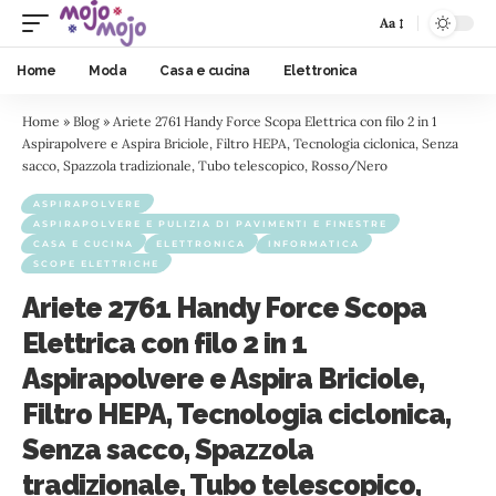
Aa
Home
Moda
Casa e cucina
Elettronica
Home
»
Blog
»
Ariete 2761 Handy Force Scopa Elettrica con filo 2 in 1
Aspirapolvere e Aspira Briciole, Filtro HEPA, Tecnologia ciclonica, Senza
sacco, Spazzola tradizionale, Tubo telescopico, Rosso/Nero
ASPIRAPOLVERE
ASPIRAPOLVERE E PULIZIA DI PAVIMENTI E FINESTRE
CASA E CUCINA
ELETTRONICA
INFORMATICA
SCOPE ELETTRICHE
Ariete 2761 Handy Force Scopa
Elettrica con filo 2 in 1
Aspirapolvere e Aspira Briciole,
Filtro HEPA, Tecnologia ciclonica,
Senza sacco, Spazzola
tradizionale, Tubo telescopico,