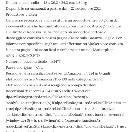
Dimensioni del collo ‏ : ‎ 43 x 30,2 x 24,3 cm; 2,89 kg
Disponibile su Amazon.it a partire dal ‏ : ‎ 27 settembre 2024
Produttore ‏ : ‎ Uten
Garanzia e recesso: Se vuoi restituire un prodotto entro 30 giorni dal
ricevimento perché hai cambiato idea, consulta la nostra pagina d’aiuto
sul Diritto di Recesso. Se hai ricevuto un prodotto difettoso o
danneggiato consulta la nostra pagina d’aiuto sulla Garanzia Legale. Per
informazioni specifiche sugli acquisti effettuati su Marketplace consulta
la nostra pagina d’aiuto su Resi e rimborsi per articoli Marketplace.
ASIN ‏ : ‎ B0DJ2CSPTD
Numero modello articolo ‏ : ‎ E2477
Paese di origine ‏ : ‎ Cina
Posizione nella classifica Bestseller di Amazon: n. 1.324 in Grandi
elettrodomestici (Visualizza i Top 100 nella categoria Grandi
elettrodomestici) n. 47 in Asciugatrici a pompa di calore
Recensioni dei clienti: 4,0 4,0 su 5 stelle 174 voti var
dpAcrHasRegisteredArcLinkClickAction; P.when(‘A’,
‘ready’).execute(function(A) if (dpAcrHasRegisteredArcLinkClickAction !==
true) dpAcrHasRegisteredArcLinkClickAction = true; A.declarative(
‘acrLink-click-metrics’, ‘click’, “allowLinkDefault”: true , function (event) if
(window.ue) 0) + 1); ); ); P.when(‘A’, ‘cf’).execute(function(A)
A.declarative(‘acrStarsLink-click-metrics’, ‘click’, “allowLinkDefault” : true ,