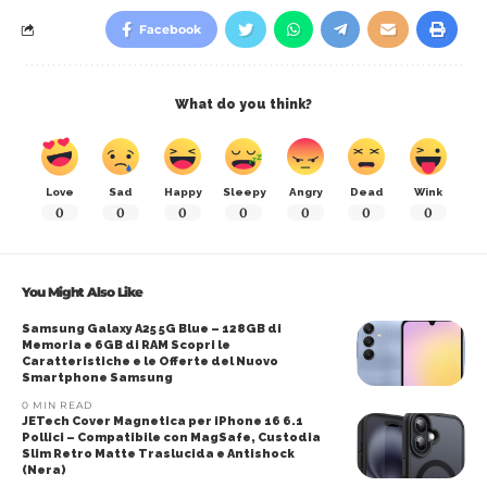
Facebook
What do you think?
Love
Sad
Happy
Sleepy
Angry
Dead
Wink
0
0
0
0
0
0
0
You Might Also Like
Samsung Galaxy A25 5G Blue – 128GB di
Memoria e 6GB di RAM Scopri le
Caratteristiche e le Offerte del Nuovo
Smartphone Samsung
0 MIN READ
JETech Cover Magnetica per iPhone 16 6.1
Pollici – Compatibile con MagSafe, Custodia
Slim Retro Matte Traslucida e Antishock
(Nera)