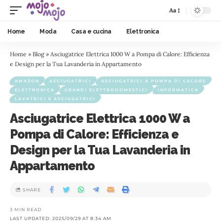
Aa
Home
Moda
Casa e cucina
Elettronica
Home
»
Blog
»
Asciugatrice Elettrica 1000 W a Pompa di Calore: Efficienza
e Design per la Tua Lavanderia in Appartamento
AMAZON
ASCIUGATRICI
ASCIUGATRICI A POMPA DI CALORE
ELETTRONICA
GRANDI ELETTRODOMESTICI
INFORMATICA
LAVATRICI E ASCIUGATRICI
Asciugatrice Elettrica 1000 W a
Pompa di Calore: Efficienza e
Design per la Tua Lavanderia in
Appartamento
SHARE
3 MIN READ
LAST UPDATED: 2025/09/29 AT 8:34 AM