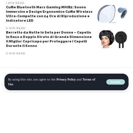
1 MIN READ
Cuffie Bluetooth Mars Gaming MHIB2: Suono
Immersivo e Design Ergonomico Cuffie Wireless
Ultra-Compatte con 24 Ore di Riproduzione e
Indicatore LED
4 MIN READ
Berretto da Notte in Seta per Donne – Capello
in Raso a Doppio Strato di Grande Dimensione
Il Miglior Copricapo per Proteggere i Capelli
Durante il Sonno
0 MIN READ
By using this site, you agree to the
Privacy Policy
and
Terms of
Home
»
Blog
»
Amazon Essentials: Jeans Dritti a Vita Alta per Donna –
Accept
Use
.
Colori Esclusivi e Fuori Produzione
ABBIGLIAMENTO
AMAZON
DONNA
JEANS
MODA
Amazon Essentials: Jeans Dritti a
Vita Alta per Donna – Colori
Esclusivi e Fuori Produzione