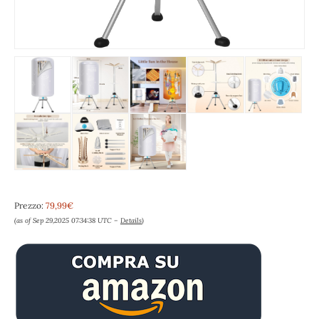
Prezzo:
79,99€
(as of Sep 29,2025 07:34:38 UTC –
Details
)