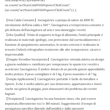
function(event) if(window.ue)
ue.count(“acrStarsLinkWithPopoverClickCount”,
(ue.count(“acrStarsLinkWithPopoverClickCount”) ); );
【Aria Calda Costante】Asciugatrice a pompa di calore da 1000 W,
circolazione dell’aria calda a 360 °, l’asciugatura a temperatura costante è
più delicata dell’asciugatura ad aria e non danneggia i vestiti
【Alta Qualità】Telaio di supporto in lega di alluminio, l’unità principale è
realizzata in materiale ignifugo, con protezione dal surriscaldamento e
funzione di spegnimento automatico, lo strato esterno è realizzato in
tessuto Oxford crittografato resistente alle alte temperature, sicuro e
impermeabile
【Doppio Stendino Incorporato】L’asciugatrice rotonda adotta un design
a gancio ondulato e ramificato per compensare lo spazio tra i vestiti e
accelerare l’asciugatura, È inoltre dotato di un piccolo gancio appendiabiti,
molto pratico, Il peso consigliato è di 5 kg, il peso massimo è di 7 kg
【Ampia Applicazione】L’asciugatrice portatile è facile da installare e
riporre, il che è molto adatto per uso domestico, appartamento e hotel.
Anche nei giorni di pioggia, puoi sbarazzarti del problema dei vestiti
bagnati
【Tempismo】L’asciugatrice ha una funzione timer, che può essere
impostata liberamente tra 1 e 180 minuti. Suggerimenti: il tempo di
asciugatura specifico dipende dall’umidità e dallo spessore