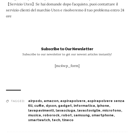
【Servizio Uten】Se hai domande dopo l’acquisto, puoi contattare il
servizio clienti del marchio Uten e risolveremo il tuo problema entro 24
ore
Subscribe to Our Newsletter
Subscribe to our newsletter to get our newest articles instantly!
[mc4wp_form]
airpods
,
amazon
,
aspirapolvere
,
aspirapolvere senza
TAGGED:
fili
,
cuffie
,
dyson
,
gadget
,
informatica
,
iphone
,
lavapavimenti
,
lavasciuga
,
lavastoviglie
,
microfono
,
musica
,
roborock
,
robot
,
samsung
,
smartphone
,
smartwatch
,
tech
,
tineco