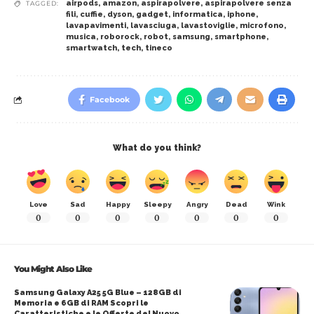
airpods
,
amazon
,
aspirapolvere
,
aspirapolvere senza
TAGGED:
fili
,
cuffie
,
dyson
,
gadget
,
informatica
,
iphone
,
lavapavimenti
,
lavasciuga
,
lavastoviglie
,
microfono
,
musica
,
roborock
,
robot
,
samsung
,
smartphone
,
smartwatch
,
tech
,
tineco
Facebook
What do you think?
Love
Sad
Happy
Sleepy
Angry
Dead
Wink
0
0
0
0
0
0
0
You Might Also Like
Samsung Galaxy A25 5G Blue – 128GB di
Memoria e 6GB di RAM Scopri le
Caratteristiche e le Offerte del Nuovo