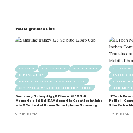
You Might Also Like
AMAZON
ELECTRONICS
ELETTRONICA
ACCESSORI
INFORMATICA
CASES & C
MOBILE PHONES & COMMUNICATION
ELETTRONI
SIM-FREE & UNLOCKED MOBILE PHONES
MOBILE P
Samsung Galaxy A25 5G Blue – 128GB di
JETech Cover
Memoria e 6GB di RAM Scopri le Caratteristiche
Pollici – Co
e le Offerte del Nuovo Smartphone Samsung
Slim Retro M
0 MIN READ
1 MIN READ