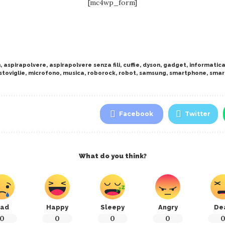
[mc4wp_form]
n
,
aspirapolvere
,
aspirapolvere senza fili
,
cuffie
,
dyson
,
gadget
,
informatic
stoviglie
,
microfono
,
musica
,
roborock
,
robot
,
samsung
,
smartphone
,
smar
Facebook
Twitter
What do you think?
ad
Happy
Sleepy
Angry
De
0
0
0
0