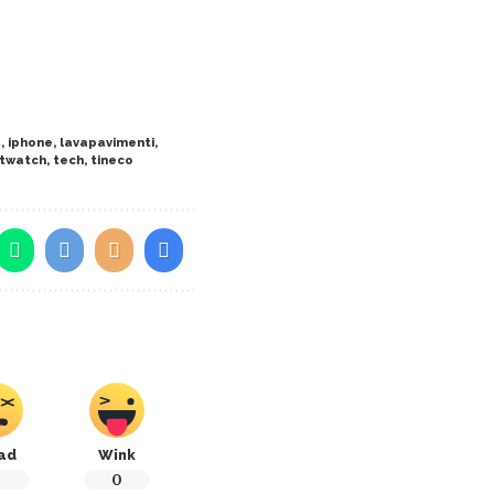
a
,
iphone
,
lavapavimenti
,
twatch
,
tech
,
tineco
ad
Wink
0
0