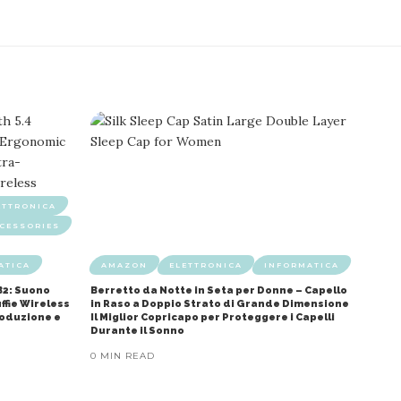
ETTRONICA
CESSORIES
ATICA
AMAZON
ELETTRONICA
INFORMATICA
B2: Suono
Berretto da Notte in Seta per Donne – Capello
ffie Wireless
in Raso a Doppio Strato di Grande Dimensione
roduzione e
Il Miglior Copricapo per Proteggere i Capelli
Durante il Sonno
0 MIN READ