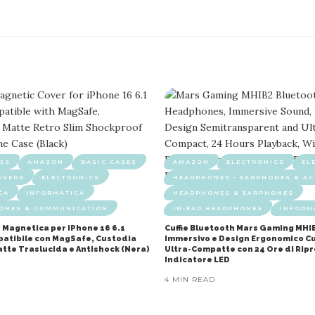
ES
AMAZON
BASIC CASES
AMAZON
ELECTRONICS
EL
OVERS
ELECTRONICS
HEADPHONES - EARPHONES & AC
CA
INFORMATICA
HEADPHONES & EARPHONES
HONES & COMMUNICATION
IN-EAR HEADPHONES
INFORM
 Magnetica per iPhone 16 6.1
Cuffie Bluetooth Mars Gaming MHI
mpatibile con MagSafe, Custodia
Immersivo e Design Ergonomico Cu
atte Traslucida e Antishock (Nera)
Ultra-Compatte con 24 Ore di Rip
Indicatore LED
4 MIN READ