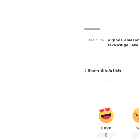
TAGGED:
airpods
,
amazo
lavasciuga
,
lava
Share this Article
Love
S
0