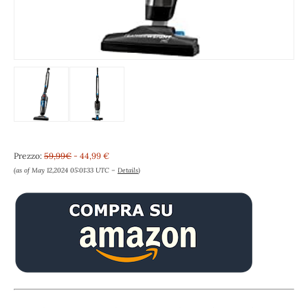
Prezzo:
59,99€
- 44,99 €
(as of May 12,2024 05:01:33 UTC –
Details
)