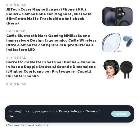
0 MIN READ
JETech Cover Magnetica per iPhone 16 6.1
Pollici – Compatibile con MagSafe, Custodia
Slim Retro Matte Traslucida e Antishock
(Nera)
1 MIN READ
Cuffie Bluetooth Mars Gaming MHIB2: Suono
Immersivo e Design Ergonomico Cuffie Wireless
Ultra-Compatte con 24 Ore di Riproduzione e
Indicatore LED
4 MIN READ
Berretto da Notte in Seta per Donne – Capello
in Raso a Doppio Strato di Grande Dimensione
Il Miglior Copricapo per Proteggere i Capelli
Durante il Sonno
0 MIN READ
By using this site, you agree to the
Privacy Policy
and
Terms of
Home
»
Blog
»
Aliexpress – Car Wireless Vacuum Cleaner Strong Suction
Accept
Use
.
Handheld Wet Dry Auto Vacuum Home & Car Dual Use Mini Vacuum
Cleaner Home Appliance
ALIEXPRESS
CASA E CUCINA