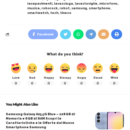
lavapavimenti
,
lavasciuga
,
lavastoviglie
,
microfono
,
musica
,
roborock
,
robot
,
samsung
,
smartphone
,
smartwatch
,
tech
,
tineco
Facebook
What do you think?
Love
Sad
Happy
Sleepy
Angry
Dead
Wink
0
0
0
0
0
0
0
You Might Also Like
Samsung Galaxy A25 5G Blue – 128GB di
Memoria e 6GB di RAM Scopri le
Caratteristiche e le Offerte del Nuovo
Smartphone Samsung