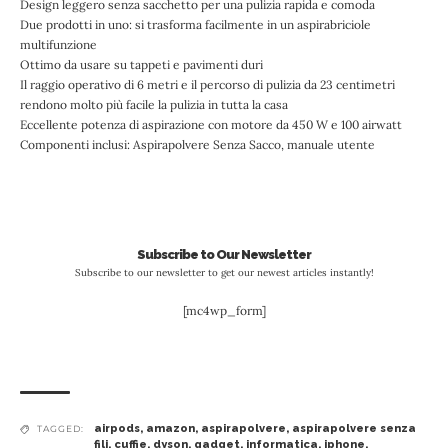
Design leggero senza sacchetto per una pulizia rapida e comoda
Due prodotti in uno: si trasforma facilmente in un aspirabriciole
multifunzione
Ottimo da usare su tappeti e pavimenti duri
Il raggio operativo di 6 metri e il percorso di pulizia da 23 centimetri
rendono molto più facile la pulizia in tutta la casa
Eccellente potenza di aspirazione con motore da 450 W e 100 airwatt
Componenti inclusi: Aspirapolvere Senza Sacco, manuale utente
Subscribe to Our Newsletter
Subscribe to our newsletter to get our newest articles instantly!
[mc4wp_form]
airpods
,
amazon
,
aspirapolvere
,
aspirapolvere senza
TAGGED:
fili
,
cuffie
,
dyson
,
gadget
,
informatica
,
iphone
,