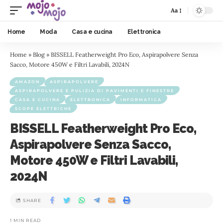
Aa
Home
Moda
Casa e cucina
Elettronica
Home
»
Blog
»
BISSELL Featherweight Pro Eco, Aspirapolvere Senza
Sacco, Motore 450W e Filtri Lavabili, 2024N
AMAZON
ASPIRAPOLVERE
ASPIRAPOLVERE E PULIZIA DI PAVIMENTI E FINESTRE
CASA E CUCINA
ELETTRONICA
INFORMATICA
SCOPE ELETTRICHE
BISSELL Featherweight Pro Eco,
Aspirapolvere Senza Sacco,
Motore 450W e Filtri Lavabili,
2024N
SHARE
1 MIN READ