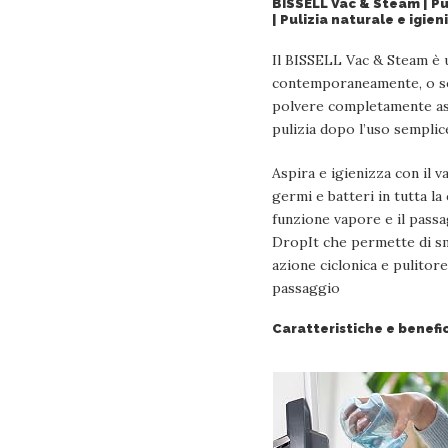
BISSELL Vac & Steam | Pul
| Pulizia naturale e igien
Il BISSELL Vac & Steam è u
contemporaneamente, o sep
polvere completamente asci
pulizia dopo l’uso semplice
Aspira e igienizza con il 
germi e batteri in tutta la
funzione vapore e il passa
DropIt che permette di sma
azione ciclonica e pulitor
passaggio
Caratteristiche e benefic