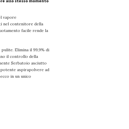
apore allo stesso momento
el vapore
 nel contenitore della
uotamento facile rende la
ulite. Elimina il 99,9% di
no il controllo della
lmente Serbatoio asciutto
n potente aspirapolvere ad
secco in un unico