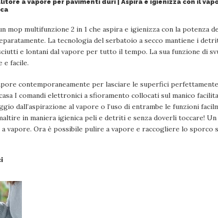
itore a vapore per pavimenti duri | Aspira e igienizza con il v
ica
n mop multifunzione 2 in 1 che aspira e igienizza con la potenza d
aratamente. La tecnologia del serbatoio a secco mantiene i detriti
utti e lontani dal vapore per tutto il tempo. La sua funzione di sv
 e facile.
vapore contemporaneamente per lasciare le superfici perfettamente p
 casa I comandi elettronici a sfioramento collocati sul manico facilita
ggio dall’aspirazione al vapore o l’uso di entrambe le funzioni faci
ltire in maniera igienica peli e detriti e senza doverli toccare! U
e a vapore. Ora è possibile pulire a vapore e raccogliere lo sporco 
i