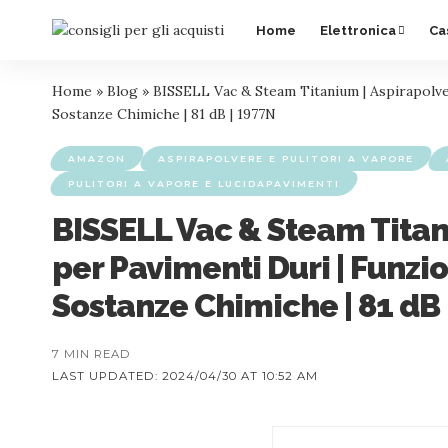
Home
Elettronica
Ca
Home
»
Blog
»
BISSELL Vac & Steam Titanium | Aspirapolver
Sostanze Chimiche | 81 dB | 1977N
AMAZON
ASPIRAPOLVERE E PULITORI A VAPORE
PULITORI A VAPORE E LUCIDAPAVIMENTI
BISSELL Vac & Steam Titani
per Pavimenti Duri | Funzi
Sostanze Chimiche | 81 dB 
7 MIN READ
LAST UPDATED: 2024/04/30 AT 10:52 AM