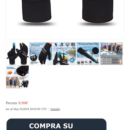
Prezzo:
8,99€
(as of May 01,2024 00:02:10 UTC –
Details
)