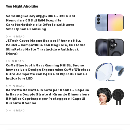
You Might Also Like
Samsung Galaxy A25 5G Blue – 128GB di
Memoria e 6GB di RAM Scopri le
Caratteristiche e le Offerte del Nuovo
Smartphone Samsung
0 MIN READ
JETech Cover Magnetica per iPhone 16 6.1
Pollici – Compatibile con MagSafe, Custodia
Slim Retro Matte Traslucida e Antishock
(Nera)
1 MIN READ
Cuffie Bluetooth Mars Gaming MHIB2: Suono
Immersivo e Design Ergonomico Cuffie Wireless
Ultra-Compatte con 24 Ore di Riproduzione e
Indicatore LED
4 MIN READ
Berretto da Notte in Seta per Donne – Capello
in Raso a Doppio Strato di Grande Dimensione
Il Miglior Copricapo per Proteggere i Capelli
Durante il Sonno
0 MIN READ