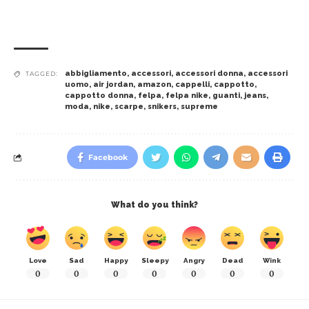
abbigliamento
,
accessori
,
accessori donna
,
accessori
TAGGED:
uomo
,
air jordan
,
amazon
,
cappelli
,
cappotto
,
cappotto donna
,
felpa
,
felpa nike
,
guanti
,
jeans
,
moda
,
nike
,
scarpe
,
snikers
,
supreme
Facebook
What do you think?
Love
Sad
Happy
Sleepy
Angry
Dead
Wink
0
0
0
0
0
0
0