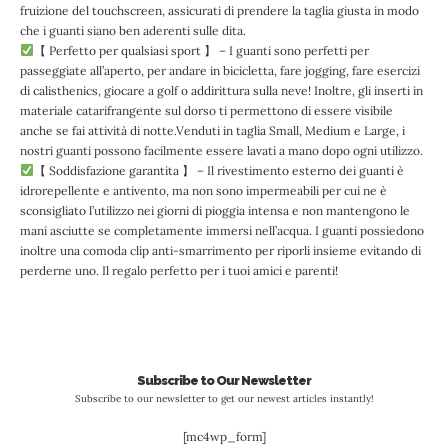
fruizione del touchscreen, assicurati di prendere la taglia giusta in modo
che i guanti siano ben aderenti sulle dita.
【 Perfetto per qualsiasi sport 】 – I guanti sono perfetti per
passeggiate all’aperto, per andare in bicicletta, fare jogging, fare esercizi
di calisthenics, giocare a golf o addirittura sulla neve! Inoltre, gli inserti in
materiale catarifrangente sul dorso ti permettono di essere visibile
anche se fai attività di notte.Venduti in taglia Small, Medium e Large, i
nostri guanti possono facilmente essere lavati a mano dopo ogni utilizzo.
【 Soddisfazione garantita 】 – Il rivestimento esterno dei guanti è
idrorepellente e antivento, ma non sono impermeabili per cui ne è
sconsigliato l’utilizzo nei giorni di pioggia intensa e non mantengono le
mani asciutte se completamente immersi nell’acqua. I guanti possiedono
inoltre una comoda clip anti-smarrimento per riporli insieme evitando di
perderne uno. Il regalo perfetto per i tuoi amici e parenti!
Subscribe to Our Newsletter
Subscribe to our newsletter to get our newest articles instantly!
[mc4wp_form]