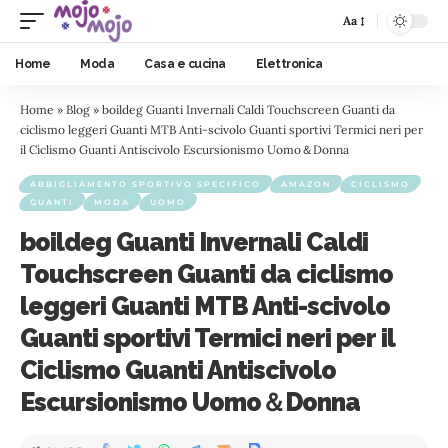
Aa
Home
Moda
Casa e cucina
Elettronica
Home
»
Blog
»
boildeg Guanti Invernali Caldi Touchscreen Guanti da
ciclismo leggeri Guanti MTB Anti-scivolo Guanti sportivi Termici neri per
il Ciclismo Guanti Antiscivolo Escursionismo Uomo＆Donna
ABBIGLIAMENTO SPORTIVO SPECIFICO
AMAZON
CICLISMO
GUANTI
MODA
UOMO
boildeg Guanti Invernali Caldi
Touchscreen Guanti da ciclismo
leggeri Guanti MTB Anti-scivolo
Guanti sportivi Termici neri per il
Ciclismo Guanti Antiscivolo
Escursionismo Uomo＆Donna