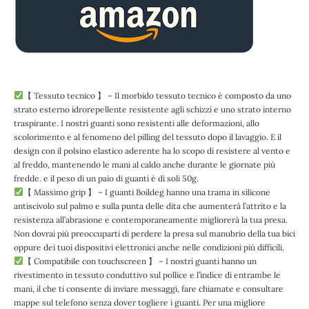
【 Tessuto tecnico 】 – Il morbido tessuto tecnico è composto da uno
strato esterno idrorepellente resistente agli schizzi e uno strato interno
traspirante. I nostri guanti sono resistenti alle deformazioni, allo
scolorimento e al fenomeno del pilling del tessuto dopo il lavaggio. E il
design con il polsino elastico aderente ha lo scopo di resistere al vento e
al freddo, mantenendo le mani al caldo anche durante le giornate più
fredde. e il peso di un paio di guanti è di soli 50g.
【 Massimo grip 】 – I guanti Boildeg hanno una trama in silicone
antiscivolo sul palmo e sulla punta delle dita che aumenterà l’attrito e la
resistenza all’abrasione e contemporaneamente migliorerà la tua presa.
Non dovrai più preoccuparti di perdere la presa sul manubrio della tua bici
oppure dei tuoi dispositivi elettronici anche nelle condizioni più difficili.
【 Compatibile con touchscreen 】 – I nostri guanti hanno un
rivestimento in tessuto conduttivo sul pollice e l’indice di entrambe le
mani, il che ti consente di inviare messaggi, fare chiamate e consultare
mappe sul telefono senza dover togliere i guanti. Per una migliore