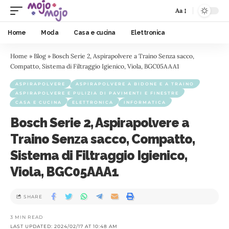
Aa
Home
Moda
Casa e cucina
Elettronica
Home
»
Blog
»
Bosch Serie 2, Aspirapolvere a Traino Senza sacco,
Compatto, Sistema di Filtraggio Igienico, Viola, BGC05AAA1
ASPIRAPOLVERE
ASPIRAPOLVERE A BIDONE E A TRAINO
ASPIRAPOLVERE E PULIZIA DI PAVIMENTI E FINESTRE
CASA E CUCINA
ELETTRONICA
INFORMATICA
Bosch Serie 2, Aspirapolvere a
Traino Senza sacco, Compatto,
Sistema di Filtraggio Igienico,
Viola, BGC05AAA1
SHARE
3 MIN READ
LAST UPDATED: 2024/02/17 AT 10:48 AM