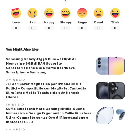
Love
Sad
Happy
Sleepy
Angry
Dead
Wink
0
0
0
0
0
0
0
You Might Also Like
Samsung Galaxy A25 5G Blue – 128GB di
Memoria e 6GB di RAM Scopri le
Caratteristiche e le Offerte del Nuovo
Smartphone Samsung
0 MIN READ
JETech Cover Magnetica per iPhone 16 6.1
Pollici – Compatibile con MagSafe, Custodia
Slim Retro Matte Traslucida e Antishock
(Nera)
1 MIN READ
Cuffie Bluetooth Mars Gaming MHIB2: Suono
Immersivo e Design Ergonomico Cuffie Wireless
Ultra-Compatte con 24 Ore di Riproduzione e
Indicatore LED
4 MIN READ