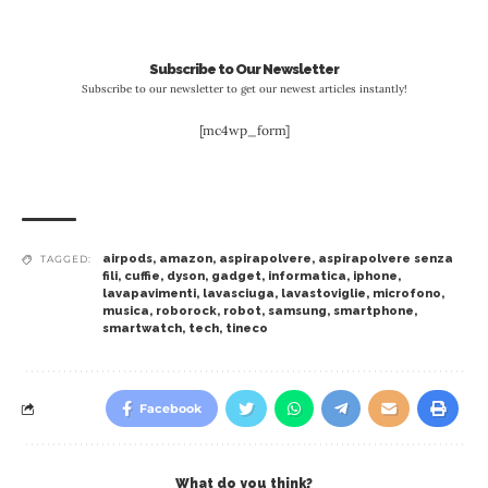
Subscribe to Our Newsletter
Subscribe to our newsletter to get our newest articles instantly!
[mc4wp_form]
airpods
,
amazon
,
aspirapolvere
,
aspirapolvere senza
TAGGED:
fili
,
cuffie
,
dyson
,
gadget
,
informatica
,
iphone
,
lavapavimenti
,
lavasciuga
,
lavastoviglie
,
microfono
,
musica
,
roborock
,
robot
,
samsung
,
smartphone
,
smartwatch
,
tech
,
tineco
Facebook
What do you think?