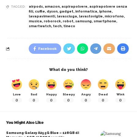
airpods
,
amazon
,
aspirapolvere
,
aspirapolvere senza
TAGGED:
fili
,
cuffie
,
dyson
,
gadget
,
informatica
,
iphone
,
lavapavimenti
,
lavasciuga
,
lavastoviglie
,
microfono
,
musica
,
roborock
,
robot
,
samsung
,
smartphone
,
smartwatch
,
tech
,
tineco
Facebook
What do you think?
Love
Sad
Happy
Sleepy
Angry
Dead
Wink
0
0
0
0
0
0
0
You Might Also Like
Samsung Galaxy A25 5G Blue – 128GB di