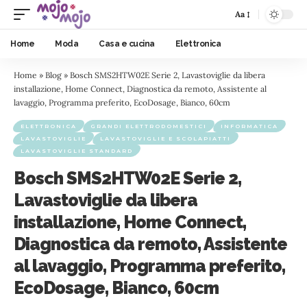
Aa
Home
Moda
Casa e cucina
Elettronica
Home
»
Blog
»
Bosch SMS2HTW02E Serie 2, Lavastoviglie da libera
installazione, Home Connect, Diagnostica da remoto, Assistente al
lavaggio, Programma preferito, EcoDosage, Bianco, 60cm
ELETTRONICA
GRANDI ELETTRODOMESTICI
INFORMATICA
LAVASTOVIGLIE
LAVASTOVIGLIE E SCOLAPIATTI
LAVASTOVIGLIE STANDARD
Bosch SMS2HTW02E Serie 2,
Lavastoviglie da libera
installazione, Home Connect,
Diagnostica da remoto, Assistente
al lavaggio, Programma preferito,
EcoDosage, Bianco, 60cm