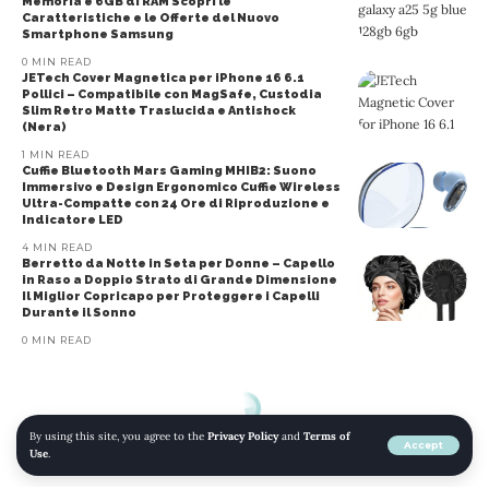
Memoria e 6GB di RAM Scopri le
Caratteristiche e le Offerte del Nuovo
Smartphone Samsung
0 MIN READ
JETech Cover Magnetica per iPhone 16 6.1
Pollici – Compatibile con MagSafe, Custodia
Slim Retro Matte Traslucida e Antishock
(Nera)
1 MIN READ
Cuffie Bluetooth Mars Gaming MHIB2: Suono
Immersivo e Design Ergonomico Cuffie Wireless
Ultra-Compatte con 24 Ore di Riproduzione e
Indicatore LED
4 MIN READ
Berretto da Notte in Seta per Donne – Capello
in Raso a Doppio Strato di Grande Dimensione
Il Miglior Copricapo per Proteggere i Capelli
Durante il Sonno
0 MIN READ
By using this site, you agree to the
Privacy Policy
and
Terms of
Accept
Use
.